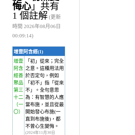
悔心
」共有
1 個註解
(更新
時間 2026年08月06日
00:09:14)
增壹阿含經(1)
增壹
「初」從來；完全
阿含
之意。這種用法用
經善
於否定句，例如
聚品
「初不」指「從來
第三
不」。全句意思
十二
為：有智慧的人應
（一
當布施，並且從最
〇）
開始發心布施(一
直到布施後)，都
不曾心生變悔。
(2024年11月30日