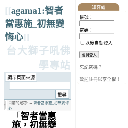
知客處
[[
agama1:智者
帳號：
當惠施_初無變
密碼：
悔心
]]
以後自動登入
台大獅子吼佛
學專站
忘記密碼？
歡迎註冊以享全權！
目前的足跡:
→
智者當惠施_初無變悔
心
「
智者當惠
施，初無變