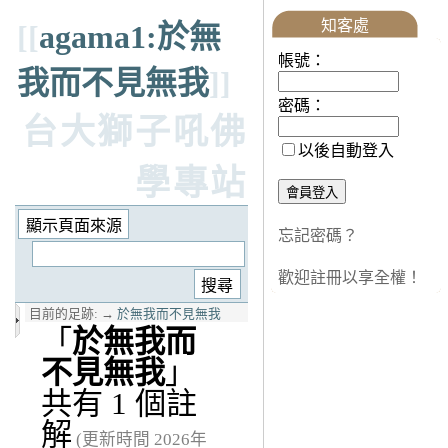
知客處
[[
agama1:於無
帳號：
我而不見無我
]]
密碼：
台大獅子吼佛
以後自動登入
學專站
忘記密碼？
歡迎註冊以享全權！
目前的足跡:
→
於無我而不見無我
「
於無我而
不見無我
」
共有 1 個註
解
(更新時間 2026年