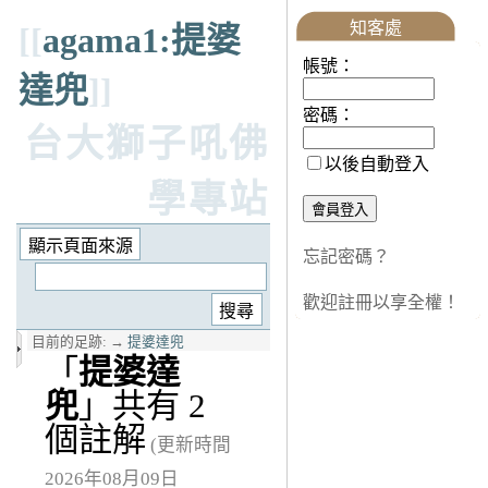
知客處
[[
agama1:提婆
帳號：
達兜
]]
密碼：
台大獅子吼佛
以後自動登入
學專站
忘記密碼？
歡迎註冊以享全權！
目前的足跡:
→
提婆達兜
「
提婆達
兜
」共有 2
個註解
(更新時間
2026年08月09日