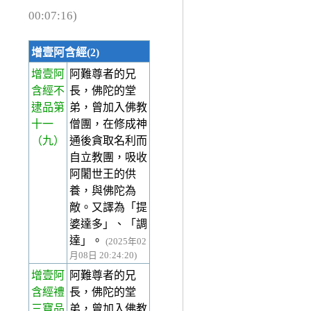
00:07:16)
增壹阿含經(2)
增壹阿
阿難尊者的兄
含經不
長，佛陀的堂
逮品第
弟，曾加入佛教
十一
僧團，在修成神
（九）
通後貪取名利而
自立教團，吸收
阿闍世王的供
養，與佛陀為
敵。又譯為「提
婆達多」、「調
達」。
(2025年02
月08日 20:24:20)
增壹阿
阿難尊者的兄
含經禮
長，佛陀的堂
三寶品
弟，曾加入佛教