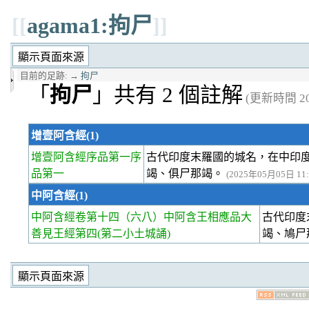
[[
agama1:拘尸
]]
目前的足跡:
→
拘尸
「
拘尸
」共有 2 個註解
(更新時間 202
增壹阿含經(1)
增壹阿含經序品第一
序
古代印度末羅國的城名，在中印
品第一
竭、俱尸那竭。
(2025年05月05日 11:
中阿含經(1)
中阿含經卷第十四
（六八）中阿含王相應品大
古代印度
善見王經第四(第二小土城誦)
竭、鳩尸