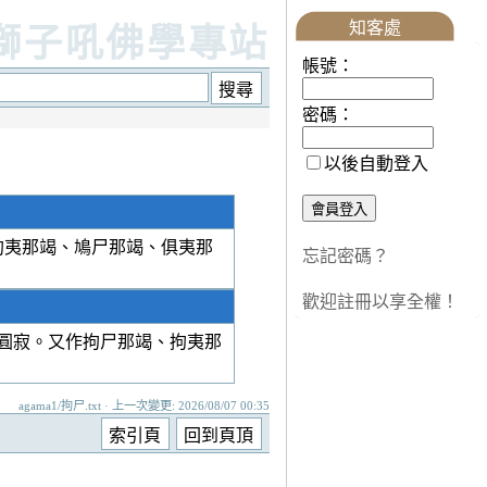
知客處
獅子吼佛學專站
帳號：
密碼：
以後自動登入
拘夷那竭、鳩尸那竭、俱夷那
忘記密碼？
歡迎註冊以享全權！
圓寂。又作拘尸那竭、拘夷那
agama1/拘尸.txt · 上一次變更: 2026/08/07 00:35