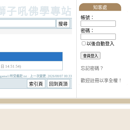
知客處
獅子吼佛學專站
帳號：
密碼：
以後自動登入
日 14:51:54)
忘記密碼？
agama1/所受義尟.txt · 上一次變更: 2026/08/07 00:33
歡迎註冊以享全權！