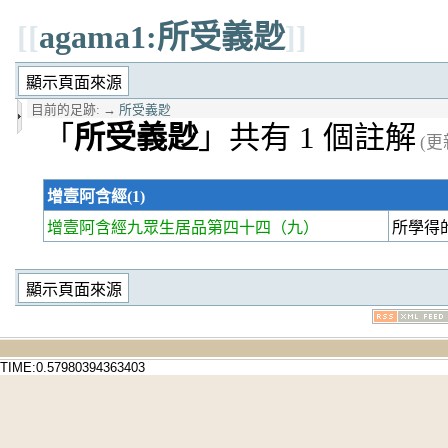
[[
agama1:所受義尟
]]
目前的足跡:
→
所受義尟
「
所受義尟
」共有 1 個註解
(更新
增壹阿含經(1)
增壹阿含經九眾生居品第四十四
（九）
所學得
TIME:0.57980394363403