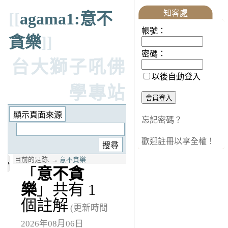
知客處
[[
agama1:意不
帳號：
貪樂
]]
密碼：
台大獅子吼佛
以後自動登入
學專站
忘記密碼？
歡迎註冊以享全權！
目前的足跡:
→
意不貪樂
「
意不貪
樂
」共有 1
個註解
(更新時間
2026年08月06日