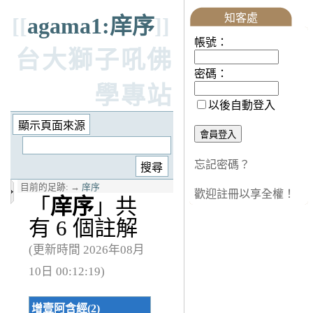
知客處
[[
agama1:庠序
]]
帳號：
台大獅子吼佛
密碼：
學專站
以後自動登入
忘記密碼？
目前的足跡:
→
庠序
歡迎註冊以享全權！
「
庠序
」共
有 6 個註解
(更新時間 2026年08月
10日 00:12:19)
增壹阿含經(2)