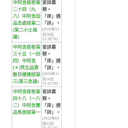
中阿含經卷第
安詳肅
二十四
（九
穆。
八）中阿含因
「庠」通
品念處經第二
「詳」。
(2024年12
(第二小土城
月29日
誦)
13:38:58)
中阿含經卷第
安詳肅
三十五
（一四
穆。
四）中阿含
「庠」通
[＊]梵志品算
「詳」。
(2024年11
數目揵連經第
月16日
三(第三念誦)
12:42:09)
中阿含經卷第
安詳肅
四十八
（一八
穆。
二）中阿含雙
「庠」通
品馬邑經第一
「詳」。
(2022年03
月02日