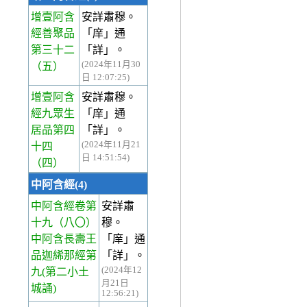
增壹阿含
安詳肅穆。
經善聚品
「庠」通
第三十二
「詳」。
(2024年11月30
（五）
日 12:07:25)
增壹阿含
安詳肅穆。
經九眾生
「庠」通
居品第四
「詳」。
(2024年11月21
十四
日 14:51:54)
（四）
中阿含經(4)
中阿含經卷第
安詳肅
十九
（八〇）
穆。
中阿含長壽王
「庠」通
品迦絺那經第
「詳」。
(2024年12
九(第二小土
月21日
城誦)
12:56:21)