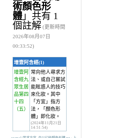
術顏色形
體
」共有 1
個註解
(更新時間
2026年08月07日
00:33:52)
增壹阿含經(1)
增壹阿
常向他人尋求方
含經九
法、或自己嘗試
眾生居
能眩惑人的技巧
品第四
來化妝。其中
十四
「方宜」指方
（五）
法，「顏色形
體」即化妝。
(2024年11月21日
14:51:54)
agama1/常求方宜_自以幻術顏色形體.txt · 上