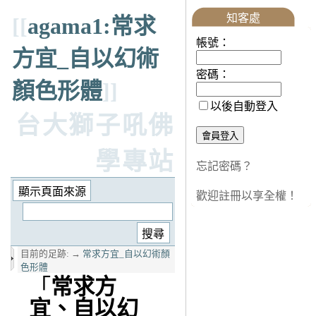
知客處
[[
agama1:常求
帳號：
方宜_自以幻術
密碼：
顏色形體
]]
以後自動登入
台大獅子吼佛
學專站
忘記密碼？
歡迎註冊以享全權！
目前的足跡:
→
常求方宜_自以幻術顏
色形體
「
常求方
宜、自以幻