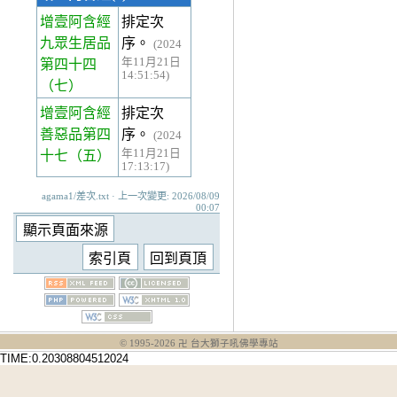
增壹阿含經
排定次
九眾生居品
序。
(2024
年11月21日
第四十四
14:51:54)
（七）
增壹阿含經
排定次
善惡品第四
序。
(2024
年11月21日
十七
（五）
17:13:17)
agama1/差次.txt · 上一次變更: 2026/08/09
00:07
© 1995-
2026
卍 台大獅子吼佛學專站
TIME:0.20308804512024