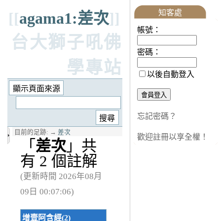
知客處
[[
agama1:差次
]]
帳號：
台大獅子吼佛
密碼：
學專站
以後自動登入
忘記密碼？
目前的足跡:
→
差次
歡迎註冊以享全權！
「
差次
」共
有 2 個註解
(更新時間 2026年08月
09日 00:07:06)
增壹阿含經(2)