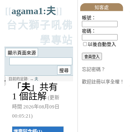
知客處
[[
agama1:夫
]]
帳號：
台大獅子吼佛
密碼：
學專站
以後自動登入
忘記密碼？
目前的足跡:
→
夫
歡迎註冊以享全權！
「
夫
」共有
1 個註解
(更新
時間 2026年08月09日
00:05:21)
增壹阿含經(1)