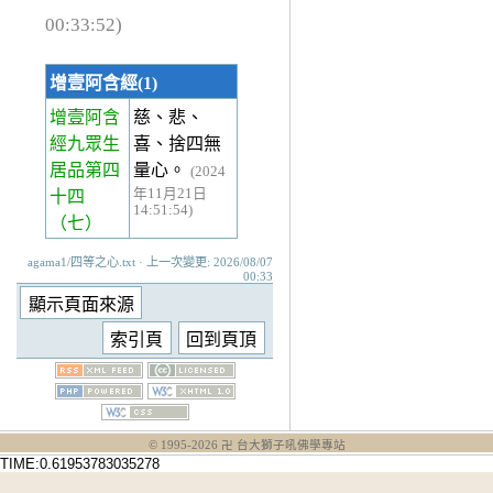
00:33:52)
增壹阿含經(1)
增壹阿含
慈、悲、
經九眾生
喜、捨四無
居品第四
量心。
(2024
年11月21日
十四
14:51:54)
（七）
agama1/四等之心.txt · 上一次變更: 2026/08/07
00:33
© 1995-
2026
卍 台大獅子吼佛學專站
TIME:0.61953783035278