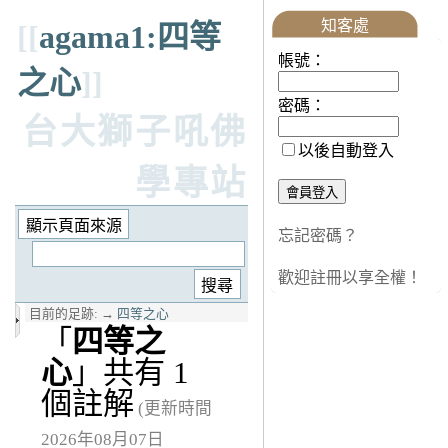
知客處
[[
agama1:四等
帳號：
之心
]]
密碼：
台大獅子吼佛
以後自動登入
學專站
忘記密碼？
歡迎註冊以享全權！
目前的足跡:
→
四等之心
「
四等之
心
」共有 1
個註解
(更新時間
2026年08月07日