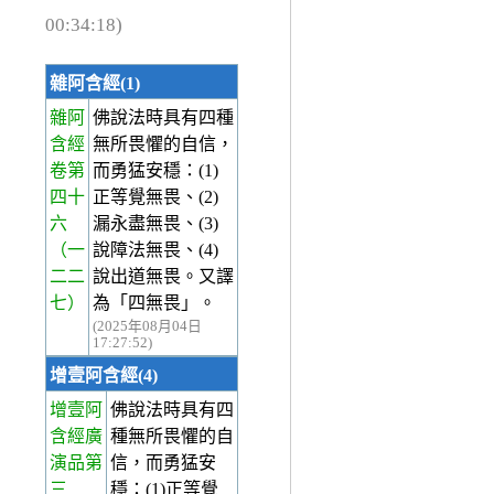
00:34:18)
雜阿含經(1)
雜阿
佛說法時具有四種
含經
無所畏懼的自信，
卷第
而勇猛安穩：(1)
四十
正等覺無畏、(2)
六
漏永盡無畏、(3)
（一
說障法無畏、(4)
二二
說出道無畏。又譯
七）
為「四無畏」。
(2025年08月04日
17:27:52)
增壹阿含經(4)
增壹阿
佛說法時具有四
含經廣
種無所畏懼的自
演品第
信，而勇猛安
三
穩：(1)正等覺