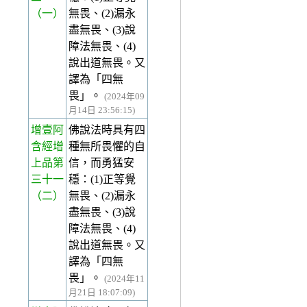
（一）
無畏、(2)漏永
盡無畏、(3)說
障法無畏、(4)
說出道無畏。又
譯為「四無
畏」。
(2024年09
月14日 23:56:15)
增壹阿
佛說法時具有四
含經增
種無所畏懼的自
上品第
信，而勇猛安
三十一
穩：(1)正等覺
（二）
無畏、(2)漏永
盡無畏、(3)說
障法無畏、(4)
說出道無畏。又
譯為「四無
畏」。
(2024年11
月21日 18:07:09)