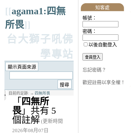
知客處
[[
agama1:四無
帳號：
所畏
]]
密碼：
台大獅子吼佛
以後自動登入
學專站
忘記密碼？
歡迎註冊以享全權！
目前的足跡:
→
四無所畏
「
四無所
畏
」共有 5
個註解
(更新時間
2026年08月07日