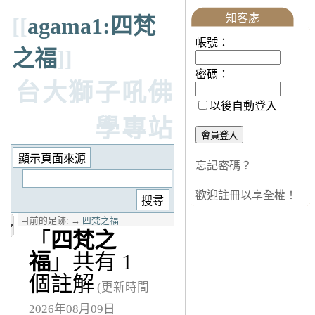
知客處
[[
agama1:四梵
帳號：
之福
]]
密碼：
台大獅子吼佛
以後自動登入
學專站
忘記密碼？
歡迎註冊以享全權！
目前的足跡:
→
四梵之福
「
四梵之
福
」共有 1
個註解
(更新時間
2026年08月09日