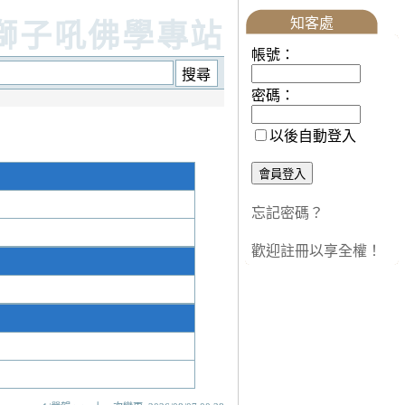
知客處
獅子吼佛學專站
帳號：
密碼：
以後自動登入
忘記密碼？
歡迎註冊以享全權！