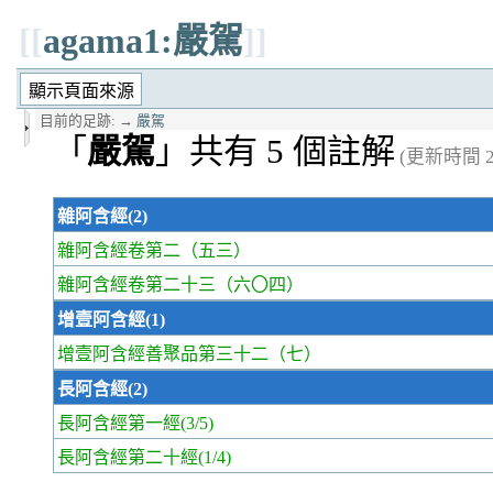
[[
agama1:嚴駕
]]
目前的足跡:
→
嚴駕
「
嚴駕
」共有 5 個註解
(更新時間 20
雜阿含經(2)
雜阿含經卷第二
（五三）
雜阿含經卷第二十三
（六〇四）
增壹阿含經(1)
增壹阿含經善聚品第三十二
（七）
長阿含經(2)
長阿含經第一經
(3/5)
長阿含經第二十經
(1/4)