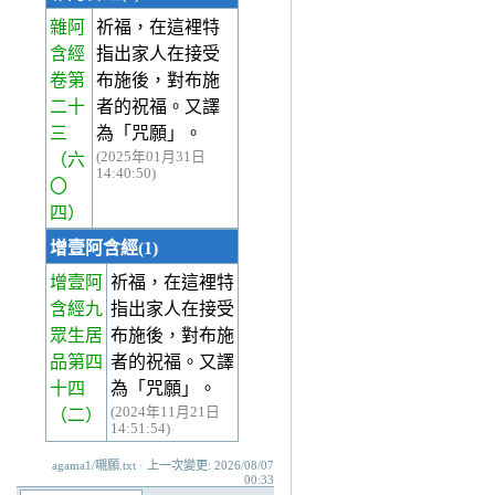
雜阿
祈福，在這裡特
含經
指出家人在接受
卷第
布施後，對布施
二十
者的祝福。又譯
三
為「咒願」。
(2025年01月31日
（六
14:40:50)
〇
四）
增壹阿含經(1)
增壹阿
祈福，在這裡特
含經九
指出家人在接受
眾生居
布施後，對布施
品第四
者的祝福。又譯
十四
為「咒願」。
(2024年11月21日
（二）
14:51:54)
agama1/嚫願.txt · 上一次變更: 2026/08/07
00:33