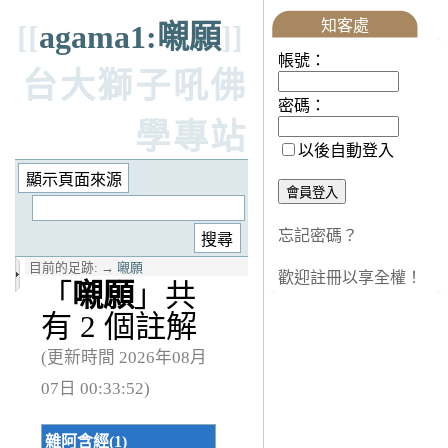
知客處
[[
agama1:嚫願
]]
帳號：
台大獅子吼佛
密碼：
學專站
以後自動登入
忘記密碼？
目前的足跡:
→
嚫願
歡迎註冊以享全權！
「
嚫願
」共
有 2 個註解
(更新時間 2026年08月
07日 00:33:52)
雜阿含經(1)