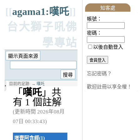
知客處
[[
agama1:嘆吒
]]
帳號：
台大獅子吼佛
密碼：
學專站
以後自動登入
忘記密碼？
目前的足跡:
→
嘆吒
歡迎註冊以享全權！
「
嘆吒
」共
有 1 個註解
(更新時間 2026年08月
07日 00:33:43)
增壹阿含經(1)