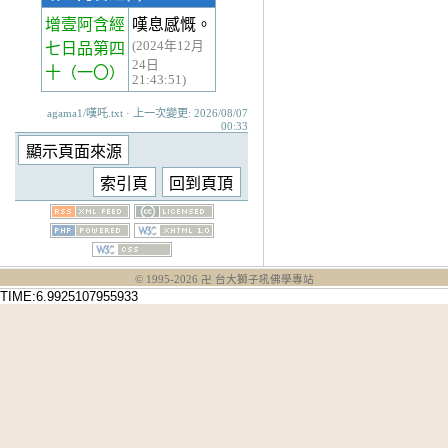
增壹阿含經
嘆息感慨。
(2024年12月
七日品第四
24日
十
（一〇）
21:43:51)
agama1/嘆吒.txt · 上一次變更: 2026/08/07
00:33
© 1995-
2026
卍 台大獅子吼佛學專站
TIME:6.9925107955933