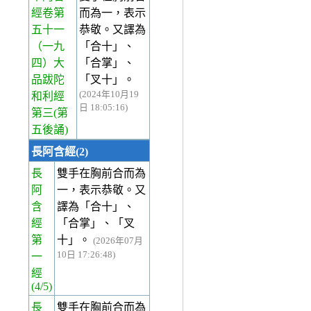
經卷第
而為一，表示
五十一
恭敬。又譯為
（一九
「合十」、
四）大
「合掌」、
品跋陀
「叉十」。
(2024年10月19
和利經
日 18:05:16)
第三(第
五後誦)
長阿含經(2)
長
雙手在胸前合而為
阿
一，表示恭敬。又
含
譯為「合十」、
經
「合掌」、「叉
第
十」。
(2026年07月
10日 17:26:48)
一
經
(4/5)
長
雙手在胸前合而為