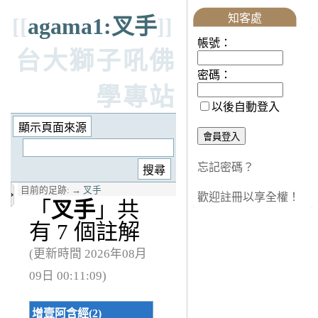
知客處
[[
agama1:叉手
]]
帳號：
台大獅子吼佛
密碼：
學專站
以後自動登入
忘記密碼？
目前的足跡:
→
叉手
歡迎註冊以享全權！
「
叉手
」共
有 7 個註解
(更新時間 2026年08月
09日 00:11:09)
增壹阿含經(2)