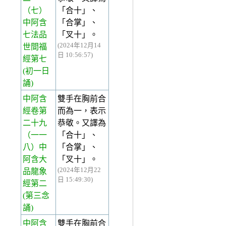
（七）
「合十」、
中阿含
「合掌」、
七法品
「叉十」。
(2024年12月14
世間福
日 10:56:57)
經第七
(初一日
誦)
中阿含
雙手在胸前合
經卷第
而為一，表示
二十九
恭敬。又譯為
（一一
「合十」、
八）中
「合掌」、
阿含大
「叉十」。
(2024年12月22
品龍象
日 15:49:30)
經第二
(第三念
誦)
中阿含
雙手在胸前合