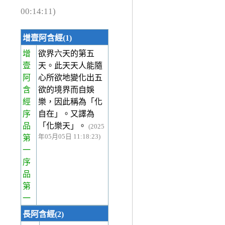
00:14:11)
增壹阿含經(1)
增
欲界六天的第五
壹
天。此天天人能隨
阿
心所欲地變化出五
含
欲的境界而自娛
經
樂，因此稱為「化
序
自在」。又譯為
品
「化樂天」。
(2025
年05月05日 11:18:23)
第
一
序
品
第
一
長阿含經(2)