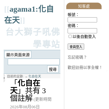
知客處
[[
agama1:化自
帳號：
在天
]]
密碼：
台大獅子吼佛
以後自動登入
學專站
忘記密碼？
歡迎註冊以享全權！
目前的足跡:
→
化自在天
「
化自在
天
」共有 3
個註解
(更新時間
2026年08月06日