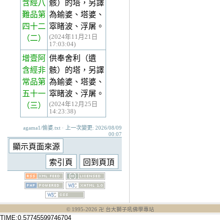
含經八
骸）的塔，另譯
難品第
為鍮婆、塔婆、
四十二
窣睹波、浮屠。
(2024年11月21日
（二）
17:03:04)
增壹阿
供奉舍利（遺
含經非
骸）的塔，另譯
常品第
為鍮婆、塔婆、
五十一
窣睹波、浮屠。
(2024年12月25日
（三）
14:23:38)
agama1/偷婆.txt · 上一次變更: 2026/08/09
00:07
© 1995-
2026
卍 台大獅子吼佛學專站
TIME:0.57745599746704