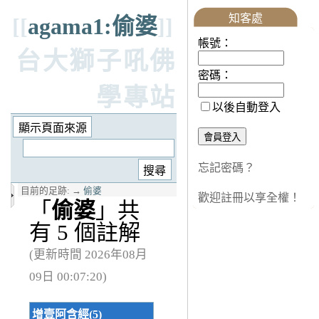
知客處
[[
agama1:偷婆
]]
帳號：
台大獅子吼佛
密碼：
學專站
以後自動登入
忘記密碼？
目前的足跡:
→
偷婆
歡迎註冊以享全權！
「
偷婆
」共
有 5 個註解
(更新時間 2026年08月
09日 00:07:20)
增壹阿含經(5)