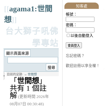
知客處
[[
agama1:世間
帳號：
想
]]
密碼：
台大獅子吼佛
以後自動登入
學專站
忘記密碼？
歡迎註冊以享全權！
目前的足跡:
→
世間想
「
世間想
」
共有 1 個註
解
(更新時間 2026年
08月07日 00:30:48)