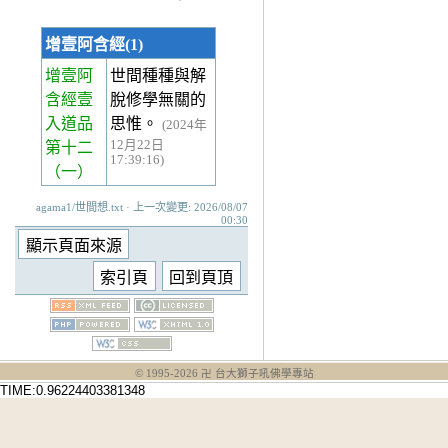
增壹阿含經(1)
增壹阿
世間種種與解
含經壹
脫修學無關的
入道品
思惟。
(2024年
12月22日
第十二
17:39:16)
（一）
agama1/世間想.txt · 上一次變更: 2026/08/07
00:30
© 1995-
2026
卍 台大獅子吼佛學專站
TIME:0.96224403381348