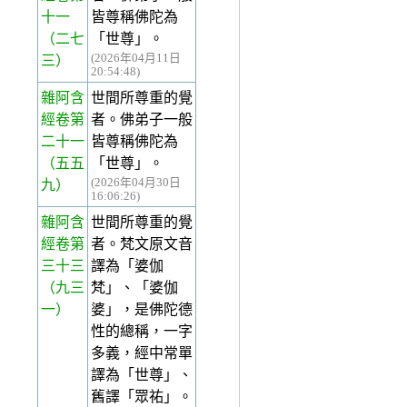
十一
皆尊稱佛陀為
（二七
「世尊」。
(2026年04月11日
三）
20:54:48)
雜阿含
世間所尊重的覺
經卷第
者。佛弟子一般
二十一
皆尊稱佛陀為
（五五
「世尊」。
(2026年04月30日
九）
16:06:26)
雜阿含
世間所尊重的覺
經卷第
者。梵文原文音
三十三
譯為「婆伽
（九三
梵」、「婆伽
一）
婆」，是佛陀德
性的總稱，一字
多義，經中常單
譯為「世尊」、
舊譯「眾祐」。