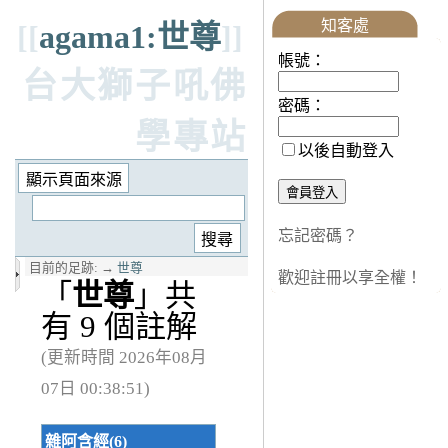
知客處
[[
agama1:世尊
]]
帳號：
台大獅子吼佛
密碼：
學專站
以後自動登入
忘記密碼？
目前的足跡:
→
世尊
歡迎註冊以享全權！
「
世尊
」共
有 9 個註解
(更新時間 2026年08月
07日 00:38:51)
雜阿含經(6)