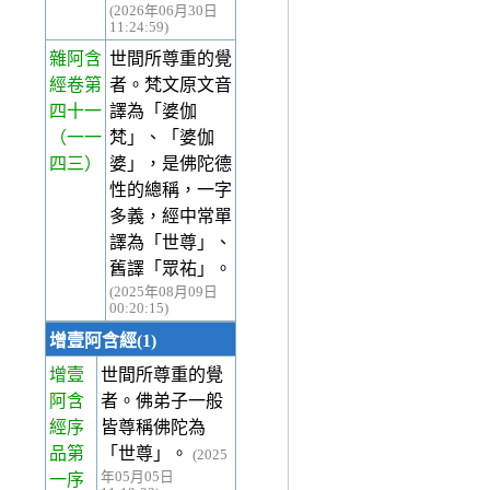
(2026年06月30日
11:24:59)
雜阿含
世間所尊重的覺
經卷第
者。梵文原文音
四十一
譯為「婆伽
（一一
梵」、「婆伽
四三）
婆」，是佛陀德
性的總稱，一字
多義，經中常單
譯為「世尊」、
舊譯「眾祐」。
(2025年08月09日
00:20:15)
增壹阿含經(1)
增壹
世間所尊重的覺
阿含
者。佛弟子一般
經序
皆尊稱佛陀為
品第
「世尊」。
(2025
年05月05日
一
序