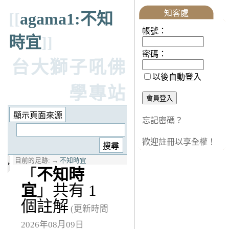
知客處
[[
agama1:不知
帳號：
時宜
]]
密碼：
台大獅子吼佛
以後自動登入
學專站
忘記密碼？
歡迎註冊以享全權！
目前的足跡:
→
不知時宜
「
不知時
宜
」共有 1
個註解
(更新時間
2026年08月09日