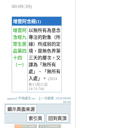
00:09:39)
增壹阿含經(1)
增壹阿
以無所有為意念
含經九
專注的對象（所
眾生居
緣）所成就的定
品第四
境，是無色界第
十四
三天的層次。又
（一）
譯為「無所有
處」、「無所有
入處」。
(2024
年11月21日
14:51:54)
agama1/不用處天.txt · 上一次變更: 2026/08/06
00:09