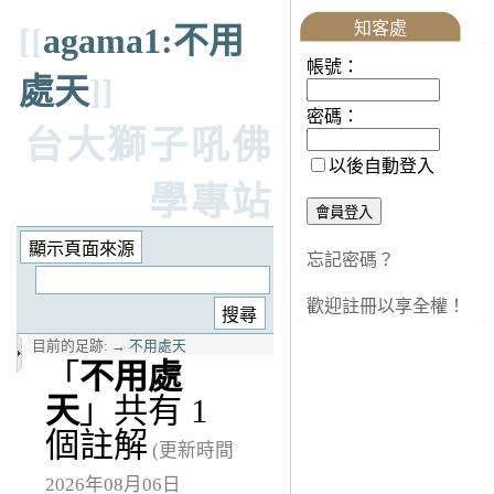
知客處
[[
agama1:不用
帳號：
處天
]]
密碼：
台大獅子吼佛
以後自動登入
學專站
忘記密碼？
歡迎註冊以享全權！
目前的足跡:
→
不用處天
「
不用處
天
」共有 1
個註解
(更新時間
2026年08月06日