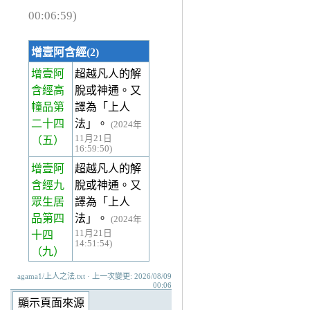
00:06:59)
增壹阿含經(2)
增壹阿
超越凡人的解
含經高
脫或神通。又
幢品第
譯為「上人
二十四
法」。
(2024年
11月21日
（五）
16:59:50)
增壹阿
超越凡人的解
含經九
脫或神通。又
眾生居
譯為「上人
品第四
法」。
(2024年
11月21日
十四
14:51:54)
（九）
agama1/上人之法.txt · 上一次變更: 2026/08/09
00:06