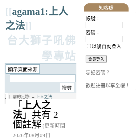
知客處
[[
agama1:上人
帳號：
之法
]]
密碼：
台大獅子吼佛
以後自動登入
學專站
忘記密碼？
歡迎註冊以享全權！
目前的足跡:
→
上人之法
「
上人之
法
」共有 2
個註解
(更新時間
2026年08月09日