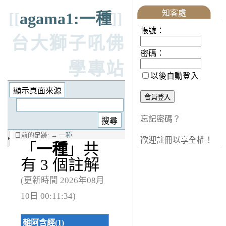
知客處
[[
agama1:一種
]]
帳號：
台大獅子吼佛
密碼：
學專站
以後自動登入
忘記密碼？
目前的足跡:
→
一種
歡迎註冊以享全權！
「
一種
」共
有 3 個註解
(更新時間 2026年08月
10日 00:11:34)
雜阿含經(1)