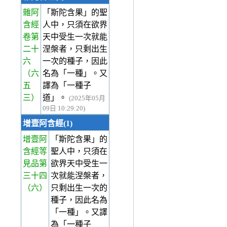
雜阿
「斯陀含果」的聖
含經
人中，只須在欲界
卷第
天中受生一次就能
二十
涅槃者，只剩出生
六
一次的種子，因此
（六
名為「一種」。又
五
譯為「一種子
三）
道」。
(2025年05月
09日 10:29:20)
增壹阿含經(1)
增壹阿
「斯陀含果」的
含經等
聖人中，只須在
見品第
欲界天中受生一
三十四
次就能涅槃者，
（六）
只剩出生一次的
種子，因此名為
「一種」。又譯
為「一種子