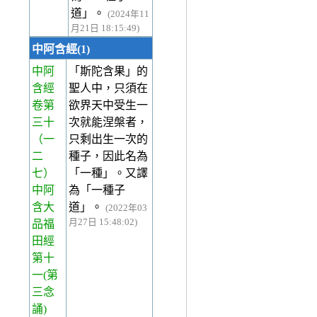
道」。
(2024年11
月21日 18:15:49)
中阿含經(1)
中阿
「斯陀含果」的
含經
聖人中，只須在
卷第
欲界天中受生一
三十
次就能涅槃者，
（一
只剩出生一次的
二
種子，因此名為
七）
「一種」。又譯
中阿
為「一種子
含大
道」。
(2022年03
月27日 15:48:02)
品福
田經
第十
一(第
三念
誦)