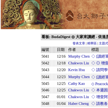
看板: BudaDigest ◎ 大家來讀經 - 
發表文章
|
精華區
|
主題
編號
日期
作者
標題
5041
12/16
Murphy Chen
◇ [讀經
5042
12/18
Chakwos Liu
◇ ◎ 
5043
12/20
Kevin Hsu
◇ 請問學
5044
12/23
Murphy Chen
◇ [讀經
5045
12/25
Cathy Kao
◇ Peacock
5046
12/25
Chakwos Liu
◇ 本週
5047
01/01
Chakwos Liu
◇ 增壹
5048
01/04
Haber Cheng
◇ 請教