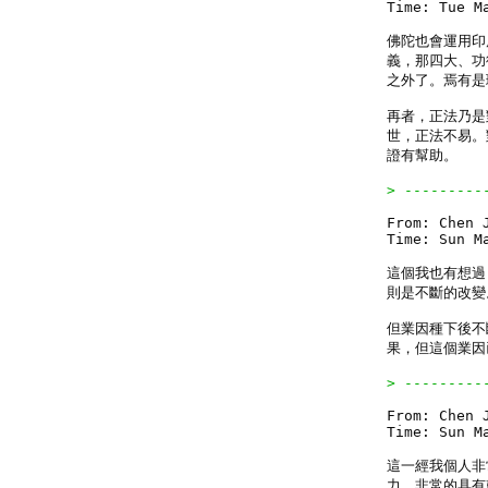
Time: Tue Ma
佛陀也會運用印
義，那四大、功
之外了。焉有是理
再者，正法乃是
世，正法不易。
證有幫助。

> ---------
From: Chen J
Time: Sun Ma
這個我也有想過
則是不斷的改變。
但業因種下後不
果，但這個業因
> ---------
From: Chen J
Time: Sun Ma
這一經我個人非
力，非常的具有