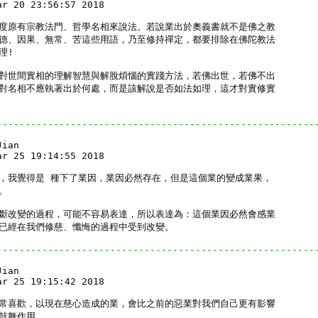
r 20 23:56:57 2018

度原有宗教法門、哲學名相來說法。若說業出於奧義書就不是佛之教

德、因果、無常、苦這些用語，乃至修持禪定，都要排除在佛陀教法

!

對世間實相的理解智慧與解脫煩惱的實踐方法，若佛出世，若佛不出

對名相不應執著出於何處，而是該解說是否如法如理，這才對實修實

--------------------------------------------------------
ian

r 25 19:14:55 2018

，我覺得是 種下了業因，業因必然存在，但是這個業的變成業果，



斷改變的過程，可能不容易表達，所以表達為：這個業因必然會感業

已經在我們修慈、懺悔的過程中受到改變。

--------------------------------------------------------
ian

r 25 19:15:42 2018

常喜歡，以現在慈心造成的業，會比之前的惡業對我們自己更有影響

鼓舞作用。
