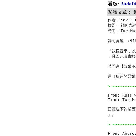
看板:
Buda
閱讀文章： 
作者: Kevin H
標題: 雜阿含經 
時間: Tue Mar
雜阿含經 （916
「我從昔來，以
，且因此悔責故
請問這【彼業不
是《所造的惡業
> ---------
From: Russ W
Time: Tue Ma
已經造下的業因
」。

> ---------
From: Andres