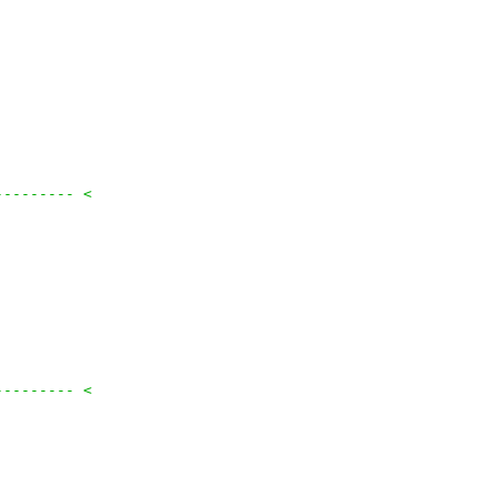
--------- <
--------- <