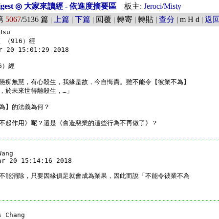
Digest ◎ 大家來讀經 - 依進度摘要區
板主:
Jeroci
/
Misty
第
5067
/5136 篇 |
上篇
|
下篇
| 回覆 | 轉寄 | 轉貼 |
查分
| m H d |
返
su

（916）經

 20 15:01:29 2018

）經

愚痴無慧，有心殺生，我緣是故，今自悔責。雖不能令【彼業不為】

，於未來世得離殺生，…」

為】的法義為何？

不起作用》呢？還是《會造惡業的這些行為不再做了》？

--------------------------------------------------------
ang

r 20 15:14:16 2018

不能消除，只要因緣俱足就會成為業果，因此而說「不能令彼業不為

--------------------------------------------------------
 Chang
