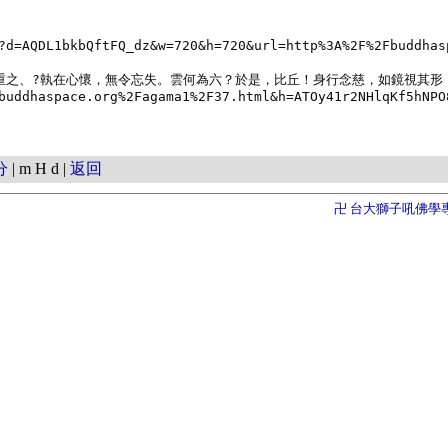
?d=AQDL1bkbQftFQ_dz&w=720&h=720&url=http%3A%2F%2Fbuddhas
敬之、重之、?執在心懷，無令忘失。雲何為六？於是，比丘！身行念慈，如鏡視其形
buddhaspace.org%2Fagama1%2F37.html&h=ATOy41r2NHlqKf5hNPO
分
| m H d |
返回
卍 台大獅子吼佛學