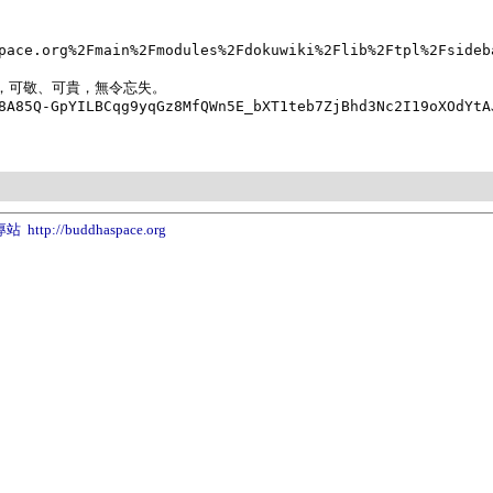
pace.org%2Fmain%2Fmodules%2Fdokuwiki%2Flib%2Ftpl%2Fsideb
，可敬、可貴，無令忘失。

8A85Q-GpYILBCqg9yqGz8MfQWn5E_bXT1teb7ZjBhd3Nc2I19oXOdYtAJ
專站
http://buddhaspace.org