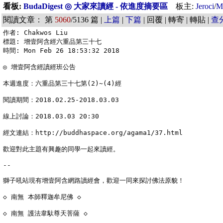
看板:
BudaDigest ◎ 大家來讀經 - 依進度摘要區
板主:
Jeroci
/
M
閱讀文章： 第
5060
/5136 篇 |
上篇
|
下篇
| 回覆 | 轉寄 | 轉貼 |
查
作者: Chakwos Liu

標題: 增壹阿含經六重品第三十七

時間: Mon Feb 26 18:53:32 2018

◎ 增壹阿含經讀經班公告

本週進度：六重品第三十七第(2)~(4)經

閱讀期間：2018.02.25-2018.03.03

線上討論：2018.03.03 20:30

經文連結：http://buddhaspace.org/agama1/37.html

歡迎對此主題有興趣的同學一起來讀經。

--

獅子吼站現有增壹阿含網路讀經會，歡迎一同來探討佛法原貌！

◇ 南無 本師釋迦牟尼佛 ◇

◇ 南無 護法韋馱尊天菩薩 ◇
