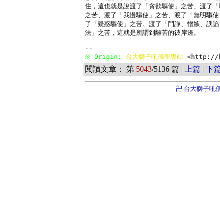
住，這也就是說渡了「貪欲驅使」之苦、渡了「
之苦、渡了「我慢驅使」之苦、渡了「無明驅使
了「疑惑驅使」之苦、渡了「鬥諍、憎嫉、諛諂
法」之苦，這就是所謂到離苦的彼岸邊。

※ Origin: 
台大獅子吼佛學專站 
<http://
閱讀文章： 第
5043
/5136 篇 |
上篇
|
下
卍 台大獅子吼