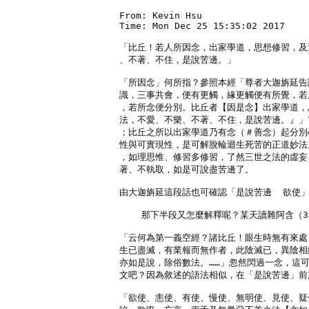
From: Kevin Hsu

Time: Mon Dec 25 15:35:02 2017

「比丘！若人所因念，出家學道，思想修習，及
、不著、不住，是說苦邊。」

「所因念」何所指？參照本經「尊者大迦旃延告
識，三事共會，便有更觸，緣更觸便有所覺，若
，若所念便分別。比丘者【因是念】出家學道，
法，不愛、不樂、不著、不住，是說苦邊。』」“
；比丘之所以出家學道乃有念（＃善念）起分別
性與可實現性，是可解脫輪迴生死苦的正道妙法
，如理思惟、修習多修習，了然三世之法的虛妄
著、不執取，如是可說盡苦邊了。

由大迦旃延這段話也可確認「是說苦邊  欲使」
    那下半段又怎麼解釋呢？某天讀雜阿含（3
「云何為第一義空經？諸比丘！眼生時無有來處
生已盡滅，有業報而無作者，此陰滅已，異陰相
亦如是說，除俗數法。……」忽然閃過一念，這可
文吧？因為敘述的語法相似，在「是說苦邊」前
「欲使、恚使、有使、慢使、無明使、見使、疑