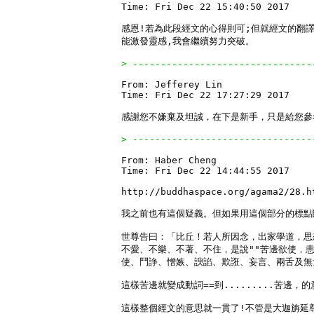
Time: Fri Dec 22 15:40:50 2017

感恩!若為此段經文的心得則可;但就經文的翻譯
能激發靈感,我會繼續努力突破。

> --------------------------------
From: Jefferey Lin

Time: Fri Dec 22 17:27:29 2017

感謝您不嫌棄及坦誠，在下是新手，只是給您參
> --------------------------------
From: Haber Cheng

Time: Fri Dec 22 14:44:55 2017

http://buddhaspace.org/agama2/28.ht
我之前也有這個疑義。但如果用這個部分的標點斷
世尊告曰：「比丘！若人所因念，出家學道，思
不愛、不樂、不著、不住，是說""苦邊欲使，恚
使、鬥諍、憎嫉、諛諂、欺誑、妄言、兩舌及無量
這樣苦邊就變成動詞==到.........苦邊，的意
這樣整個經文的意思就一貫了!不管是大迦旃延尊