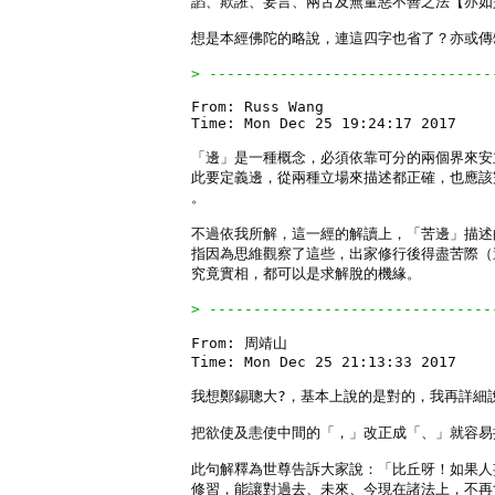
諂、欺誑、妄言、兩舌及無量惡不善之法【亦如
想是本經佛陀的略說，連這四字也省了？亦或傳
> --------------------------------
From: Russ Wang

Time: Mon Dec 25 19:24:17 2017

「邊」是一種概念，必須依靠可分的兩個界來安
此要定義邊，從兩種立場來描述都正確，也應該
。

不過依我所解，這一經的解讀上，「苦邊」描述
指因為思維觀察了這些，出家修行後得盡苦際（
究竟實相，都可以是求解脫的機緣。

> --------------------------------
From: 周靖山

Time: Mon Dec 25 21:13:33 2017

我想鄭錫聰大?，基本上說的是對的，我再詳細說
把欲使及恚使中間的「，」改正成「、」就容易
此句解釋為世尊告訴大家說：「比丘呀！如果人
修習，能讓對過去、未來、今現在諸法上，不再