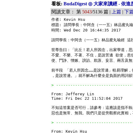
看板:
BudaDigest ◎ 大家來讀經 - 
閱讀文章： 第
5043
/5136 篇 |
上篇
|
下
作者: Kevin Hsu

標題: 請問學長：中阿含（一一五）林品蜜丸喻
時間: Wed Dec 20 16:44:35 2017

請問學長：中阿含（一一五）林品蜜丸喻經 這段
世尊告曰：「比丘！若人所因念，出家學道，思
不愛、不樂、不著、不住，是說苦邊 欲使，恚
使、鬥諍、憎嫉、諛諂、欺誑、妄言、兩舌及無
前半段 「若人所因念……是說苦邊」較易理解，
，是說苦邊。」就不解為什麼全是負面的用詞卻
> --------------------------------
From: Jefferey Lin

Time: Fri Dec 22 11:52:04 2017

不知這答案是否可行，請參考：這應該是指不執
惡也是無常、無我。我們只是從旁觀察此實相，
> --------------------------------
From: Kevin Hsu
