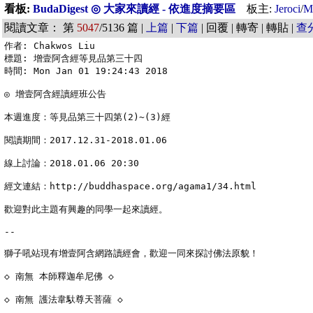
看板:
BudaDigest ◎ 大家來讀經 - 依進度摘要區
板主:
Jeroci
/
M
閱讀文章： 第
5047
/5136 篇 |
上篇
|
下篇
| 回覆 | 轉寄 | 轉貼 |
查
作者: Chakwos Liu

標題: 增壹阿含經等見品第三十四

時間: Mon Jan 01 19:24:43 2018

◎ 增壹阿含經讀經班公告

本週進度：等見品第三十四第(2)~(3)經

閱讀期間：2017.12.31-2018.01.06

線上討論：2018.01.06 20:30

經文連結：http://buddhaspace.org/agama1/34.html

歡迎對此主題有興趣的同學一起來讀經。

--

獅子吼站現有增壹阿含網路讀經會，歡迎一同來探討佛法原貌！

◇ 南無 本師釋迦牟尼佛 ◇

◇ 南無 護法韋馱尊天菩薩 ◇
