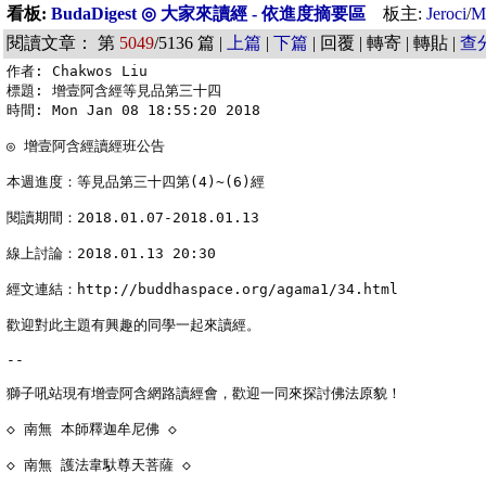
看板:
BudaDigest ◎ 大家來讀經 - 依進度摘要區
板主:
Jeroci
/
M
閱讀文章： 第
5049
/5136 篇 |
上篇
|
下篇
| 回覆 | 轉寄 | 轉貼 |
查
作者: Chakwos Liu

標題: 增壹阿含經等見品第三十四

時間: Mon Jan 08 18:55:20 2018

◎ 增壹阿含經讀經班公告

本週進度：等見品第三十四第(4)~(6)經

閱讀期間：2018.01.07-2018.01.13

線上討論：2018.01.13 20:30

經文連結：http://buddhaspace.org/agama1/34.html

歡迎對此主題有興趣的同學一起來讀經。

--

獅子吼站現有增壹阿含網路讀經會，歡迎一同來探討佛法原貌！

◇ 南無 本師釋迦牟尼佛 ◇

◇ 南無 護法韋馱尊天菩薩 ◇
