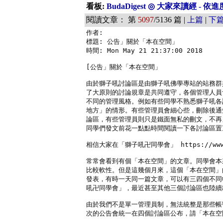
看板:
BudaDigest ◎ 大家來讀經 - 
閱讀文章： 第
5097
/5136 篇 |
上篇
|
下
作者: 

標題: 公告」關於「本在空間」

時間: Mon May 21 21:37:00 2018

[公告」關於「本在空間」

由於獅子吼討論區是由獅子吼佛學專站的站務群
了大原則的討論規章是共同遵守，各個管理人員
不同的管理風格。例如有些同學不熟悉獅子吼各
地方」的情形。有些管理員會細心些，刪除後通
論區，有些管理員則只是鐵面無私的刪文，不再
同學們發文前花一點點時間閱讀一下各討論區置
相信大家在「獅子吼卍同學會」 https://www.fac
常常會看到有個「本在空間」的文章。同學會本
比較軟性。但是這幾個月來，這個「本在空間」
發表，有時一天同一篇文章，可以有三四個不同
吼卍同學會」，最近甚至其他三個討論區也陸續
由於我們不是單一管理員制，無法統整是那些帳
次的公告會統一在四個討論區公布，請「本在空