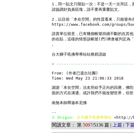
1，同一貼文只限貼一次：不是一天一次拜託，
請協調好負責區塊，請不要再重覆貼文。

2，以目前「本在空間」的性質看來，只能發布在
https://www.facebook.com/groups/bud
請貴單位留意，已有幾個帳號持續不斷的在其他
的在貼，這樣的情形該帳號(們)將會被判定為「
。

台大獅子吼佛學專站站務群謹啟

> --------------------------------
From: (作者已退出社團)

Time: Wed May 23 21:06:33 2018

謝謝「本在空間」法友所給予正向的回應，佛陀
面的方式在溝通。或許我們不能改變世界，但世
南無本師釋迦牟尼佛

※ Origin: 
台大獅子吼佛學專站 
<http://
閱讀文章： 第
5097
/5136 篇 |
上篇
|
下