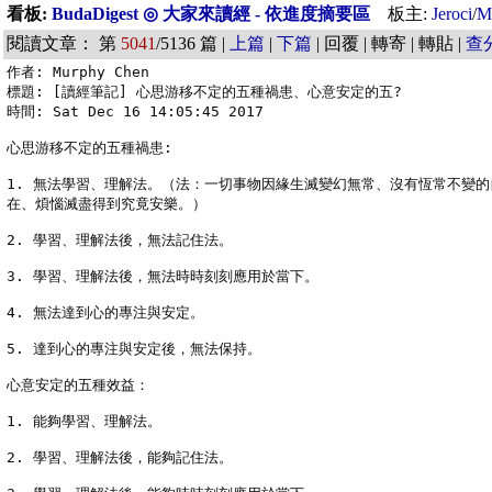
看板:
BudaDigest ◎ 大家來讀經 - 依進度摘要區
板主:
Jeroci
/
M
閱讀文章： 第
5041
/5136 篇 |
上篇
|
下篇
| 回覆 | 轉寄 | 轉貼 |
查
作者: Murphy Chen

標題: [讀經筆記] 心思游移不定的五種禍患、心意安定的五?

時間: Sat Dec 16 14:05:45 2017

心思游移不定的五種禍患:

1. 無法學習、理解法。（法：一切事物因緣生滅變幻無常、沒有恆常不變的
在、煩惱滅盡得到究竟安樂。）

2. 學習、理解法後，無法記住法。

3. 學習、理解法後，無法時時刻刻應用於當下。

4. 無法達到心的專注與安定。

5. 達到心的專注與安定後，無法保持。

心意安定的五種效益：

1. 能夠學習、理解法。

2. 學習、理解法後，能夠記住法。
