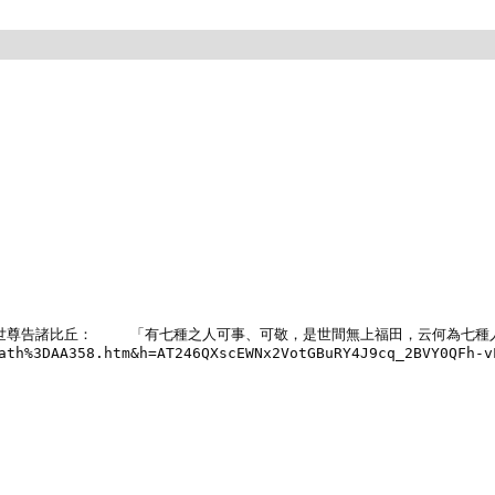
　爾時，世尊告諸比丘： 　　「有七種之人可事、可敬，是世間無上福田，云何為七種
ath%3DAA358.htm&h=AT246QXscEWNx2VotGBuRY4J9cq_2BVY0QFh-v