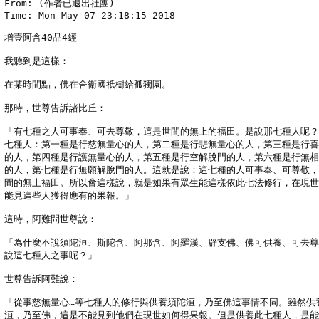
From: (作者已退出社團)

Time: Mon May 07 23:18:15 2018

增壹阿含40品4經

我聽到是這樣： 

在某時間點，佛在舍衛國祇樹給孤獨園。 

那時，世尊告訴諸比丘： 

「有七種之人可事奉、可去尊敬，這是世間的無上的福田。是說那七種人呢？
七種人：第一種是行慈無量心的人，第二種是行悲無量心的人，第三種是行喜
的人，第四種是行護無量心的人，第五種是行空解脫門的人，第六種是行無相
的人，第七種是行無願解脫門的人。這就是說：這七種的人可事奉、可尊敬，
間的無上福田。所以會這樣說，就是如果有眾生能這樣依此七法修行，在現世
能見這些人獲得應有的果報。」 

這時，阿難問世尊說： 

「為什麼不說須陀洹、斯陀含、阿那含、阿羅漢、辟支佛、佛可供養、可去尊
說這七種人之事呢？」 

世尊告訴阿難說： 

「從事慈無量心…等七種人的修行與供養須陀洹，乃至佛這事情不同。雖然供養
洹，乃至佛，這是不能見到他們在現世如何得果報。但是供養此七種人，是能