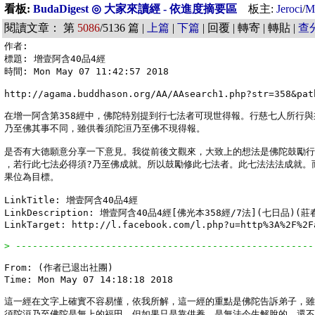
看板:
BudaDigest ◎ 大家來讀經 - 依進度摘要區
板主:
Jeroci
/
M
閱讀文章： 第
5086
/5136 篇 |
上篇
|
下篇
| 回覆 | 轉寄 | 轉貼 |
查
作者: 

標題: 增壹阿含40品4經

時間: Mon May 07 11:42:57 2018

http://agama.buddhason.org/AA/AAsearch1.php?str=358&path
在增一阿含第358經中，佛陀特別提到行七法者可現世得報。行慈七人所行與
乃至佛其事不同，雖供養須陀洹乃至佛不現得報。

是否有大德願意分享一下意見。我從前後文觀來，大致上的想法是佛陀鼓勵行
，若行此七法必得須?乃至佛成就。所以鼓勵修此七法者。此七法法法成就。而
果位為目標。

LinkTitle: 增壹阿含40品4經

LinkDescription: 增壹阿含40品4經[佛光本358經/7法]
LinkTarget: http://l.facebook.com/l.php?u=http%3A%2F%2F
> -----------------------------------------------------
From: (作者已退出社團)

Time: Mon May 07 14:18:18 2018

這一經在文字上確實不容易懂，依我所解，這一經的重點是佛陀告訴弟子，雖
須陀洹乃至佛陀是無上的福田，但如果只是靠供養，是無法今生解脫的，還不