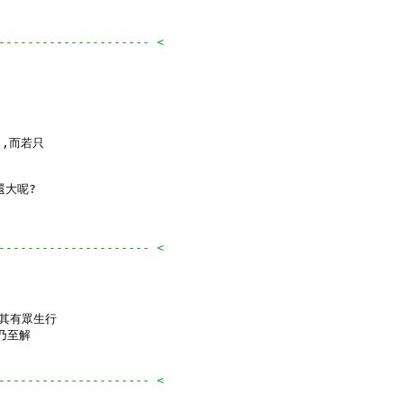
--------------------- <
,而若只

大呢?

--------------------- <
其有眾生行

至解

--------------------- <