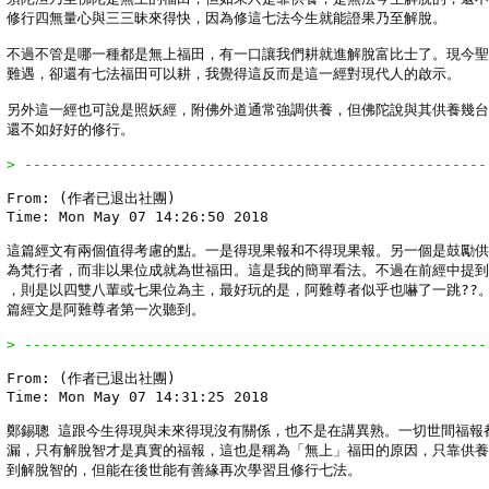
修行四無量心與三三昧來得快，因為修這七法今生就能證果乃至解脫。

不過不管是哪一種都是無上福田，有一口讓我們耕就進解脫富比士了。現今聖
難遇，卻還有七法福田可以耕，我覺得這反而是這一經對現代人的啟示。

另外這一經也可說是照妖經，附佛外道通常強調供養，但佛陀說與其供養幾台
還不如好好的修行。

> -----------------------------------------------------
From: (作者已退出社團)

Time: Mon May 07 14:26:50 2018

這篇經文有兩個值得考慮的點。一是得現果報和不得現果報。另一個是鼓勵供
為梵行者，而非以果位成就為世福田。這是我的簡單看法。不過在前經中提到
，則是以四雙八輩或七果位為主，最好玩的是，阿難尊者似乎也嚇了一跳??。
篇經文是阿難尊者第一次聽到。

> -----------------------------------------------------
From: (作者已退出社團)

Time: Mon May 07 14:31:25 2018

鄭錫聰 這跟今生得現與未來得現沒有關係，也不是在講異熟。一切世間福報都
漏，只有解脫智才是真實的福報，這也是稱為「無上」福田的原因，只靠供養
到解脫智的，但能在後世能有善緣再次學習且修行七法。
