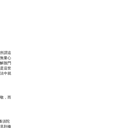
所謂這

無量心

解脫門

是這世

法中就

敬，而

須陀

見到修
