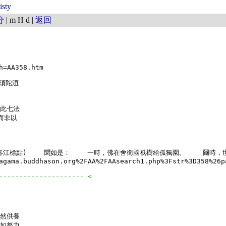
isty
分
| m H d |
返回
=AA358.htm

須陀洹

此七法

非以

(七日品)(莊春江標點) 　　聞如是： 　　一時，佛在舍衛國祇樹給孤獨園。 　
agama.buddhason.org%2FAA%2FAAsearch1.php%3Fstr%3D358%26p
--------------------- <
然供養

如努力
