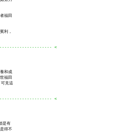
者福田

賓利，

--------------------- <
養和成

世福田

可見這

--------------------- <
是有

是得不
