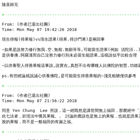
隨喜師兄

> -----------------------------------------------------
From: (作者已退出社團)

Time: Mon May 07 19:42:26 2018

現生得報(得果報)vs現生證果(得果.得沙門果)是兩回事

~如果是說努力修行無我.空.無相.無願等等,可能當生證果(例如 須陀洹..)
是供養佛.阿羅漢而自己沒努力修行則未必當生能證果,這樣說似乎比較合理

~以供養聖人得善果報這事說,說實在,真想不出有哪種人比佛陀的智慧.功德還
ps.有些經論就說誠心供養佛陀,是可能當生得善果報的~淺見粗陋僅供參考

> -----------------------------------------------------
From: (作者已退出社團)

Time: Mon May 07 21:56:22 2018

同意 Yen Chung  Lee 所說，這一經既然是講世間無上福田，那麼經中「
此七法者，於現法中獲其果報。」 討論的應該也是無上的果報，也就是證果乃
脫的果報，而不是一般福田的有漏之福。

> -----------------------------------------------------