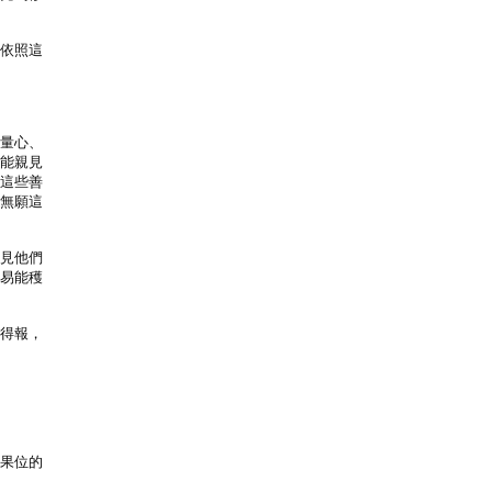
依照這

量心、

能親見

這些善

無願這

見他們

易能穫

得報，

果位的
