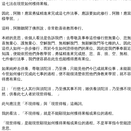
這七法在現世如何穫得果報。 

因此，阿難！應當勇猛精進來完成這七件法事。應該要如此修行，阿難！應當
樣學習。」 

這時，阿難聽聞了佛所說，非常歡喜依教而奉行。 

本經的意思，依個人看法是告訴我們：去尊敬及事奉這些修行慈無量心、悲無
喜無量心、護無量心、空解脫門、無相解脫門、無願解脫門等七種的人。因此
這些人如何一步步修行，而於今生如何證得他們的果位。因此從我們事奉親近
知識，便能依照他們身教學習，勇猛精進來完成慈、悲、喜、捨、空、無相、
七件修行法事，我們便容易在此生也能穫得應有果位。

如果純粹去供養、尊敬須陀洹，乃至佛，只能見他們今已成就果位事，未能親
今世如何修行完成此七事的過程，便不能很清楚依照他們身教來學習，就不容
得應有果位。

註：「行慈七人其行與須陀洹，乃至佛其事不同，雖供養須陀洹，乃至佛不現
然，供養此七人者於現世得報。 」

此句應注意「不現得報」與「現世得報」這兩詞。

我的看法，「不現得報」就是不能顯現如何獲得果報或果位的過程。

「現世得報」是能現世顯現如何獲得果報或果位的過程。不是單單指今世能證
意思。
