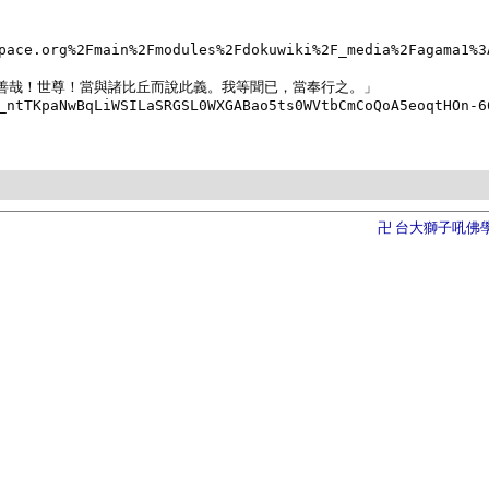
pace.org%2Fmain%2Fmodules%2Fdokuwiki%2F_media%2Fagama1%3
。善哉！世尊！當與諸比丘而說此義。我等聞已，當奉行之。」

_ntTKpaNwBqLiWSILaSRGSL0WXGABao5ts0WVtbCmCoQoA5eoqtHOn-6
卍 台大獅子吼佛