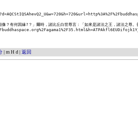
?d=AQCStIQSAhevQ2_U&w=720&h=720&url=http%3A%2F%2Fbuddhas
者，有何相像？有何因緣?？」爾時，諸比丘白世尊言：「如來是諸法之王，諸法之尊
Fbuddhaspace.org%2Fagama1%2F35.html&h=ATPAkfl6EUDifojk1Y
分
| m H d |
返回