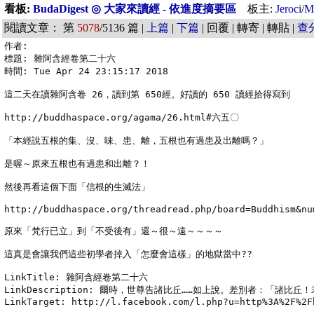
看板:
BudaDigest ◎ 大家來讀經 - 依進度摘要區
板主:
Jeroci
/
M
閱讀文章： 第
5078
/5136 篇 |
上篇
|
下篇
| 回覆 | 轉寄 | 轉貼 |
查
作者: 

標題: 雜阿含經卷第二十六

時間: Tue Apr 24 23:15:17 2018

這二天在讀雜阿含卷 26，讀到第 650經。好讀的 650 讀經拾得寫到

http://buddhaspace.org/agama/26.html#六五〇

「本經說五根的集、沒、味、患、離，五根也有過患及出離嗎？」

是喔～原來五根也有過患和出離？！

然後再看這個下面「信根的生滅法」

http://buddhaspace.org/threadread.php/board=Buddhism&num
原來「梵行已立」到「不受後有」還～很～遠～～～～

這真是會讓我們這些初學者掉入「怎麼會這樣」的地獄當中??

LinkTitle: 雜阿含經卷第二十六

LinkDescription: 爾時，世尊告諸比丘……如上說。差別者：
LinkTarget: http://l.facebook.com/l.php?u=http%3A%2F%2F