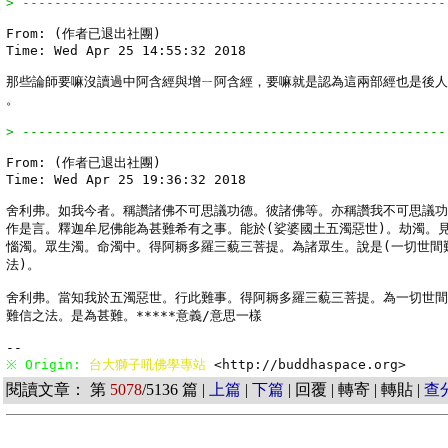
> -----------------------------------------------------
From: (作者已退出社團)

Time: Wed Apr 25 14:55:32 2018

那些論師要嘛沒讀過中阿含經與增ㄧ阿含經，要嘛就是認為這兩部經也是後人
。

> -----------------------------------------------------
From: (作者已退出社團)

Time: Wed Apr 25 19:36:32 2018

舍利弗。如我今者。稱讚諸佛不可思議功德。彼諸佛等。亦稱讚我不可思議功
作是言。釋迦牟尼佛能為甚難希有之事。能於(娑婆國土五濁惡世)。劫濁。見
惱濁。眾生濁。命濁中。得阿耨多羅三藐三菩提。為諸眾生。說是(一切世間難
法)。

舍利弗。當知我於五濁惡世。行此難事。得阿耨多羅三藐三菩提。為一切世間
難信之法。是為甚難。*****意義/意思一樣

※ Origin: 
台大獅子吼佛學專站 
<http://buddhaspace.org> 
閱讀文章： 第
5078
/5136 篇 |
上篇
|
下篇
| 回覆 | 轉寄 | 轉貼 |
查