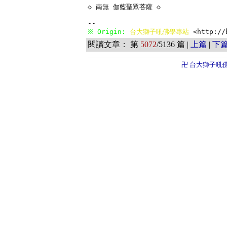
◇ 南無 伽藍聖眾菩薩 ◇

※ Origin: 
台大獅子吼佛學專站 
<http://
閱讀文章： 第
5072
/5136 篇 |
上篇
|
下
卍 台大獅子吼