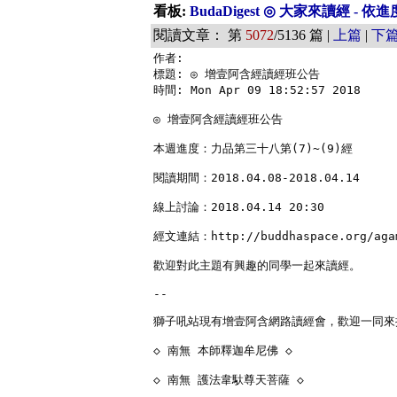
看板:
BudaDigest ◎ 大家來讀經 - 
閱讀文章： 第
5072
/5136 篇 |
上篇
|
下
作者: 

標題: ◎ 增壹阿含經讀經班公告

時間: Mon Apr 09 18:52:57 2018

◎ 增壹阿含經讀經班公告

本週進度：力品第三十八第(7)~(9)經

閱讀期間：2018.04.08-2018.04.14

線上討論：2018.04.14 20:30

經文連結：http://buddhaspace.org/agam
歡迎對此主題有興趣的同學一起來讀經。

--

獅子吼站現有增壹阿含網路讀經會，歡迎一同來
◇ 南無 本師釋迦牟尼佛 ◇

◇ 南無 護法韋馱尊天菩薩 ◇
