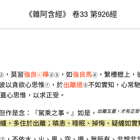
《
雜阿含經》
卷33
第926經
，莫習
強良
禪
，如
強良馬
，繫槽櫪上，
②
ⓒ
ⓓ
③
④
彼以貪欲心思惟
，於
出離道
不如實知，心常
ⓕ
⑤
蓋心思惟，以求正受。
出離五蓋，才有正受
但作是念：『駕乘之事。』如是，
纏，多住於出離；瞋恚、睡眠、掉悔、疑纏如實
，不依水、火、風、空、識、無所有、非想非
⑦