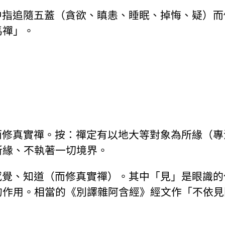
中指追隨五蓋（貪欲、瞋恚、睡眠、掉悔、疑）而
馬禪」。
而修真實禪。按：禪定有以地大等對象為所緣（專
所緣、不執著一切境界。
感覺、知道（而修真實禪）。其中「見」是眼識的
的作用。相當的《別譯雜阿含經》經文作「不依見