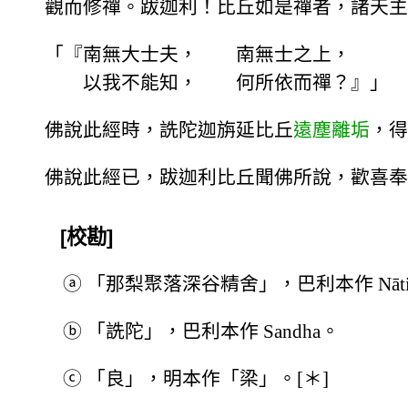
觀而修禪。跋迦利！比丘如是禪者，諸天主
「『南無大士夫， 南無士之上，
以我不能知， 何所依而禪？』」
佛說此經時，詵陀迦旃延比丘
遠塵離垢
，得
佛說此經已，跋迦利比丘聞佛所說，歡喜奉
[校勘]
ⓐ
「那梨聚落深谷精舍」，巴利本作 Nātika, G
ⓑ
「詵陀」，巴利本作 Sandha。
ⓒ
「良」，明本作「梁」。[＊]