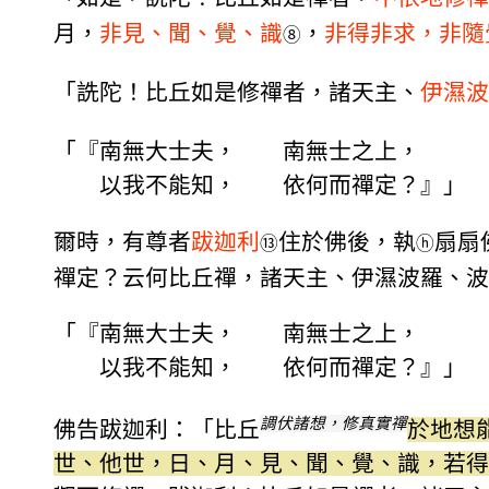
月，
非見、聞、覺、識
，
非得非求，非隨
⑧
「詵陀！比丘如是修禪者，諸天主、
伊濕波
「『南無大士夫， 南無士之上，
以我不能知， 依何而禪定？』」
爾時，有尊者
跋迦利
住於佛後，執
扇扇
⑬
ⓗ
禪定？云何比丘禪，諸天主、伊濕波羅、波
「『南無大士夫， 南無士之上，
以我不能知， 依何而禪定？』」
調伏諸想，修真實禪
佛告跋迦利：「比丘
於地想
世、他世，日、月、見、聞、覺、識，若得