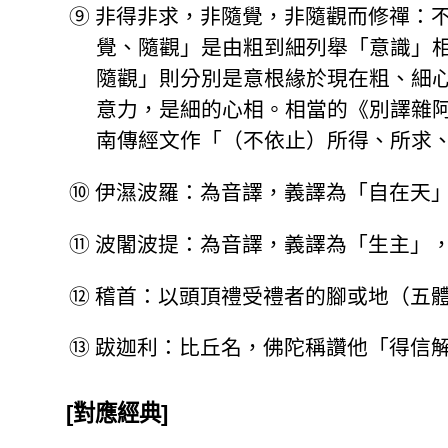
⑨
非得非求，非隨覺，非隨觀而修禪：
覺、隨觀」是由粗到細列舉「意識」
隨觀」則分別是意根緣於現在粗、細
意力，是細的心相。相當的《別譯雜
南傳經文作「（不依止）所得、所求
⑩
伊濕波羅：為音譯，義譯為「自在天
⑪
波闍波提：為音譯，義譯為「生主」
⑫
稽首：以頭頂禮受禮者的腳或地（五
⑬
跋迦利：比丘名，佛陀稱讚他「得信
[對應經典]