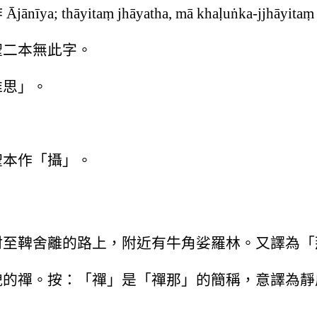
āyitaṃ jhāyatha, mā khaḷuṅka-jjhāyita
聖二本無此字。
唯思」。
聖本作「攝」。
村至鞞舍離的路上，附近有牛角娑羅林。又譯為「
貌的禪。按：「禪」是「禪那」的簡稱，意譯為靜