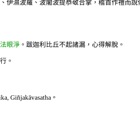
、伊濕波羅、波闍波提恭敬合掌，稽首作禮而說
法眼淨
。跋迦利比丘不起諸漏，心得解脫。
行。
iñjakāvasatha。