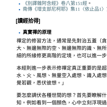
《別譯雜阿含經》卷八第151經
。
南傳《增支部尼柯耶》集11〈依止品1〉
[讀經拾得]
真實禪的原理
禪定的修習方法，通常是先對治五蓋（貪
大、無邊無際的空、無邊無際的識、無所
細的所緣修更高階的定境，也可以進一步
本經則進一步表示修禪定真正重要的是超
水、火、風想、無量空入處想、識入處想
覺若觀，悉伏彼想。」
要怎麼調伏各種世間的想？首先要瞭解什
知。例如看到一個顏色，心中立刻浮現過