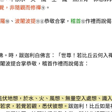
覺，非隨觀而修禪
。
⑨
羅
、
波闍波提
恭敬合掌，
稽首
作禮而說偈
⑩
⑪
ⓖ
⑫
佛。時，跋迦利白佛言：「世尊！若比丘云何入
闍波提合掌恭敬，稽首作禮而說偈言：
能伏地想，於水、火、風想、無量空入處想、識
若求，若覺若觀，悉伏彼想。
跋迦利！比丘如是