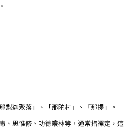
ṃ。
那梨迦聚落」、「那陀村」、「那提」。
慮、思惟修、功德叢林等，通常指禪定，這