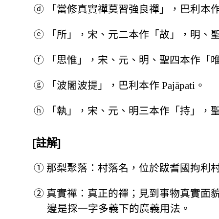
ⓓ
「當修真實禪莫習強良禪」，巴利本作 Ājānīya; th
ⓔ
「所」，宋、元二本作「故」，明、
ⓕ
「思惟」，宋、元、明、聖四本作「
ⓖ
「波闍波提」，巴利本作 Pajāpati。
ⓗ
「執」，宋、元、明三本作「持」，
[註解]
①
那梨聚落：村落名，位於跋耆國拘利
②
真實禪：真正的禪；見到事物真實面
邊是採一字多義下的廣義用法。