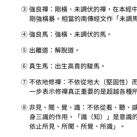
③
強良禪：剛橫、未調伏的禪，在本經
剛強橫暴。相當的南傳經文作「未調
④
強良馬：強橫、未調伏的馬。
⑤
出離道：解脫道。
⑥
真生馬：出生高貴的駿馬。
⑦
不依地修禪：不依從地大（堅固性）
一步表示修禪真正重要的是超越各種
⑧
非見、聞、覺、識：不依從看、聽、
身三識的作用，「識（知）」是意識
依止所見、所聞、所覺、所識」。