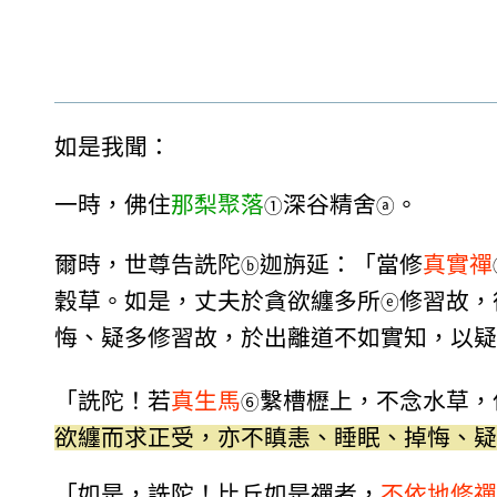
如是我聞：
一時，佛住
那梨聚落
深谷精舍
。
①
ⓐ
爾時，世尊告詵陀
迦旃延：「當修
真實禪
ⓑ
穀草。如是，丈夫於貪欲纏多所
修習故，
ⓔ
悔、疑多修習故，於出離道不如實知，以疑
「詵陀！若
真生馬
繫槽櫪上，不念水草，
⑥
欲纏而求正受，亦不瞋恚、睡眠、掉悔、疑
「如是，詵陀！比丘如是禪者，
不依地修禪