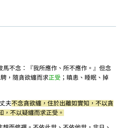
彼馬不念：『我所應作、所不應作。』但念
馳騁，隨貪欲纏而求
正受
；瞋恚、睡眠、掉
丈夫
不念貪欲纏，住於出離如實知，不以貪
知，不以疑纏而求正受。
非想而修禪。不依此世、不依他世，非日、