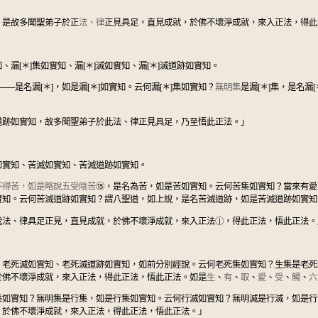
，是故多聞聖弟子於正
法、律
正見具足，直見成就，於佛不壞淨成就，來入正法，得此
、漏[＊]集如實知、漏[＊]滅如實知、漏[＊]滅道跡如實知。
]——是名漏[＊]，如是漏[＊]如實知。云何漏[＊]集如實知？
無明集
是漏[＊]集，是名漏
]滅道跡如實知，故多聞聖弟子於此法、律正見具足，乃至悟此正法。」
如實知、苦滅如實知、苦滅道跡如實知。
不得苦，如是略說五受陰苦
⑮
，是名為苦，如是苦如實知。云何苦集如實知？當來有愛
實知。云何苦滅道跡如實知？謂八聖道，如上說，是名苦滅道跡，如是苦滅道跡如實知
我法、律具足正見，直見成就，於佛不壞淨成就，來入正法
ⓙ
，得此正法，悟此正法。
、老死滅如實知、老死滅道跡如實知，如前分別經說。云何老死集如實知？生集是老死
於佛不壞淨成就，來入正法，得此正法，悟此正法。如是
生
、
有
、
取
、
愛
、
受
、
觸
、
六
集如實知？無明集是行集，如是行集如實知。云何行滅如實知？無明滅是行滅，如是行
，於佛不壞淨成就，來入正法，得此正法，悟此正法。」