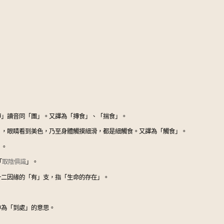
摶」讀音同「團」。又譯為「摶食」、「揣食」。
」，眼睛看到美色，乃至身體觸摸細滑，都是細觸食。又譯為「觸食」。
」。
「
取陰俱識
」。
十二因緣的「有」支，指「生命的存在」。
申為「到處」的意思。