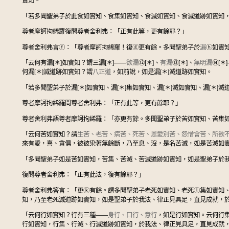
實知。
「若多聞聖弟子於此食如實知、食集如實知、食滅如實知、食滅道跡如實知
尊者摩訶拘絺羅復問尊者舍利弗：「正有此等，更有餘耶？」
尊者舍利弗言
ⓕ
：「尊者摩訶拘絺羅！復
ⓖ
更有餘。多聞聖弟子於
漏
ⓗ
如實知
「云何有漏[＊]如實知？謂三漏[＊]——
欲漏
⑫
[＊]、
有漏
⑬
[＊]、
無明漏
⑭
[＊
何漏[＊]滅道跡如實知？謂
八正道
，如前說，如是漏[＊]滅道跡如實知。
「若多聞聖弟子於漏[＊]如實知、漏[＊]集如實知、漏[＊]滅如實知、漏[＊
尊者摩訶拘絺羅問尊者舍利弗：「正有此等，更有餘耶？」
尊者舍利弗語尊者摩訶拘絺羅：「亦更有餘。多聞聖弟子於苦如實知、苦集
「云何苦如實知？謂
生苦、老苦、病苦、死苦、恩愛別苦、怨憎會苦、所欲
來有愛，喜、貪俱，彼彼染著無餘斷，乃至息、沒，是名苦滅，如是苦滅如
「多聞聖弟子如是苦如實知，苦集、苦滅、苦滅道跡如實知，如是聖弟子於
復問尊者舍利弗：「正有此法，復有餘耶？」
尊者舍利弗答言：「更
ⓚ
有餘。謂多聞聖弟子老死如實知、老死
ⓛ
集如實知
知，乃至老死滅道跡如實知，如是聖弟子於我法、律正見具足，直見成就，
「云何行如實知？行有三種——
身行、口行、意行
，如是行如實知。云何行
行如實知，行集、行滅、行滅道跡如實知，於我法、律正見具足，直見成就