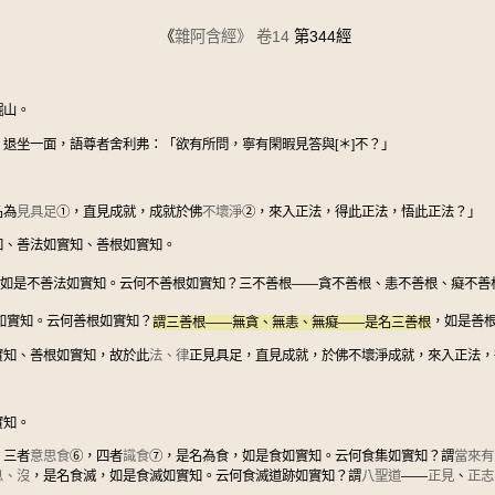
《
雜阿含經》
卷14
第344經
崛山。
退坐一面，語尊者舍利弗：「欲有所問，寧有閑暇見答與[＊]不？」
名為
見具足
①
，直見成就，成就於佛
不壞淨
②
，來入正法，得此正法，悟此正法？」
知、善法如實知、善根如實知。
如是不善法如實知。云何不善根如實知？三不善根——貪不善根、恚不善根、癡不善
如實知。云何善根如實知？
謂三善根——無貪、無恚、無癡——是名三善根
，如是善
實知、善根如實知，故於此
法、律
正見具足，直見成就，於佛不壞淨成就，來入正法，
實知。
，三者
意思食
⑥
，四者
識食
⑦
，是名為食，如是食如實知。云何食集如實知？謂
當來有
息、沒
，是名食滅，如是食滅如實知。云何食滅道跡如實知？謂
八聖道
——
正見
、
正志