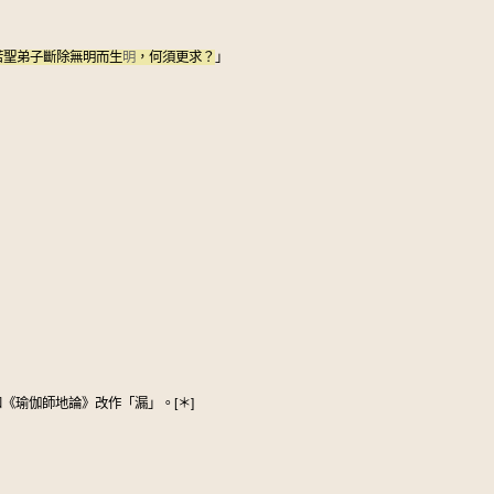
若聖弟子斷除無明而生
明
，何須更求？
」
。
《瑜伽師地論》改作「漏」。[＊]