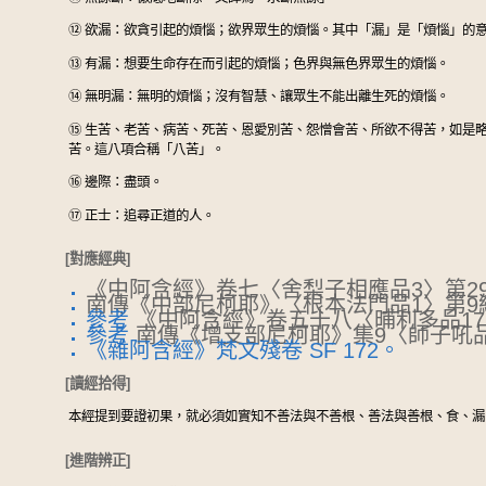
⑫
欲漏：欲貪引起的煩惱；欲界眾生的煩惱。其中「漏」是「煩惱」的
⑬
有漏：想要生命存在而引起的煩惱；色界與無色界眾生的煩惱。
⑭
無明漏：無明的煩惱；沒有智慧、讓眾生不能出離生死的煩惱。
⑮
生苦、老苦、病苦、死苦、恩愛別苦、怨憎會苦、所欲不得苦，如是
苦。這八項合稱「八苦」。
⑯
邊際：盡頭。
⑰
正士：追尋正道的人。
[對應經典]
《中阿含經》卷七〈舍梨子相應品3〉第2
南傳《中部尼柯耶》〈根本法門品1〉第9
參考
《中阿含經》卷五十八〈晡利多品17
參考
南傳《增支部尼柯耶》集9〈師子吼品
《雜阿含經》梵文殘卷 SF 172。
[讀經拾得]
本經提到要證初果，就必須如實知不善法與不善根、善法與善根、食、漏
[進階辨正]