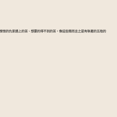
憎恨的仇家遇上的苦、想要的得不到的苦，像這些簡而言之是有執著的五陰的