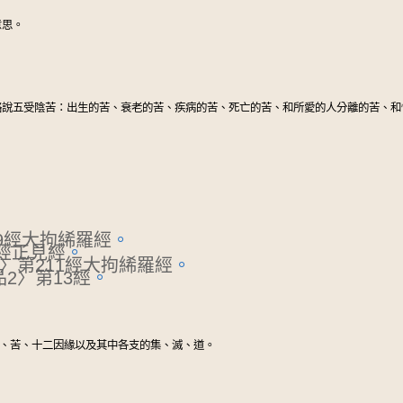
意思。
略說五受陰苦：出生的苦、衰老的苦、疾病的苦、死亡的苦、和所愛的人分離的苦、和
9經大拘絺羅經
。
經正見經
。
〉第211經大拘絺羅經
。
2〉第13經
。
、苦、十二因緣以及其中各支的集、滅、道。