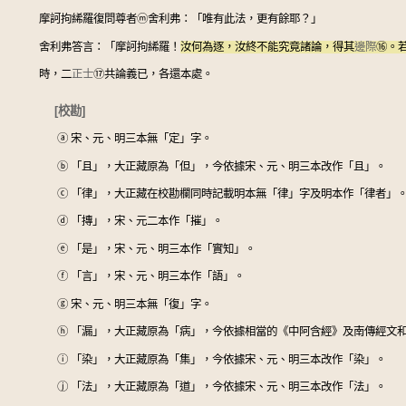
摩訶拘絺羅復問尊者
ⓜ
舍利弗：「唯有此法，更有餘耶？」
舍利弗答言：「摩訶拘絺羅！
汝何為逐，汝終不能究竟諸論，得其
邊際
⑯
。
時，二
正士
⑰
共論義已，各還本處。
[校勘]
ⓐ
宋、元、明三本無「定」字。
ⓑ
「且」，大正藏原為「但」，今依據宋、元、明三本改作「且」。
ⓒ
「律」，大正藏在校勘欄同時記載明本無「律」字及明本作「律者」
ⓓ
「摶」，宋、元二本作「摧」。
ⓔ
「是」，宋、元、明三本作「實知」。
ⓕ
「言」，宋、元、明三本作「語」。
ⓖ
宋、元、明三本無「復」字。
ⓗ
「漏」，大正藏原為「病」，今依據相當的《中阿含經》及南傳經文和
ⓘ
「染」，大正藏原為「集」，今依據宋、元、明三本改作「染」。
ⓙ
「法」，大正藏原為「道」，今依據宋、元、明三本改作「法」。