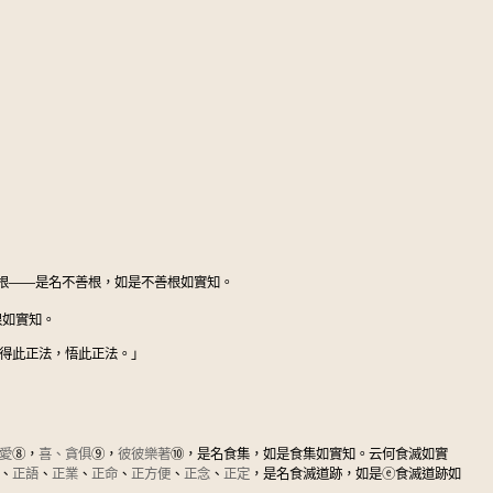
根——是名不善根，如是不善根如實知。
根如實知。
得此正法，悟此正法。」
愛
⑧
，
喜、貪俱
⑨
，
彼彼樂著
⑩
，是名食集，如是食集如實知。云何食滅如實
、
正語
、
正業
、
正命
、
正方便
、
正念
、
正定
，是名食滅道跡，如是
ⓔ
食滅道跡如