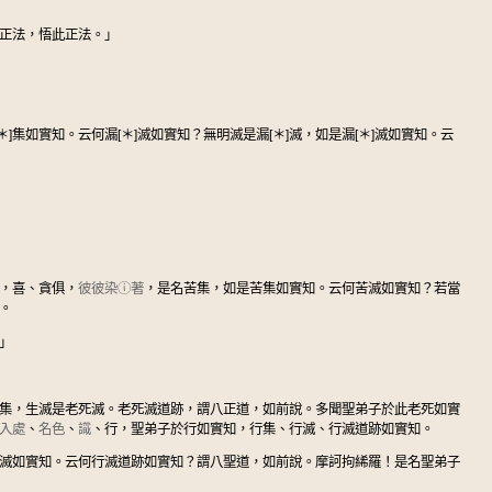
正法，悟此正法。」
[＊]集如實知。云何漏[＊]滅如實知？無明滅是漏[＊]滅，如是漏[＊]滅如實知。云
，喜、貪俱，
彼彼染
ⓘ
著
，是名苦集，如是苦集如實知。云何苦滅如實知？若當
。
」
集，生滅是老死滅。老死滅道跡，謂八正道，如前說。多聞聖弟子於此老死如實
入處
、
名色
、
識
、行，聖弟子於行如實知，行集、行滅、行滅道跡如實知。
滅如實知。云何行滅道跡如實知？謂八聖道，如前說。摩訶拘絺羅！是名聖弟子