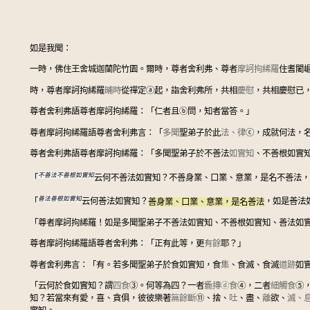
如是我聞：
一時，佛住王舍城迦蘭陀竹園。爾時，尊者舍利弗、尊者
摩訶
拘絺羅
住耆闍
時，尊者摩訶拘絺羅
晡時
從禪定
ⓐ
起，詣舍利弗所，共相
慶慰
，共相慶慰已，
尊者舍利弗語尊者摩訶拘絺羅：「仁者且
ⓑ
問，知者當答。」
尊者摩訶拘絺羅語尊者舍利弗言：「
多聞
聖弟子於此
法、律
ⓒ
，成就何法，
尊者舍利弗語尊者摩訶拘絺羅：「多聞聖弟子於不善法
如實知
、不善根如實
不善法不善根如實知
「
云何不善法如實知？不善身業、口業、意業，是名不善法，
善法善根如實知
「
云何善法如實知？
善身業、口業、意業，是名善法
，如是善法
「尊者摩訶拘絺羅！如是多聞聖弟子不善法如實知、不善根如實知、善法如
尊者摩訶拘絺羅語尊者舍利弗：「正有此等，更
有餘
耶？」
尊者舍利弗言：「有。若多聞聖弟子於食如實知，食
集
、食滅、食滅
道跡
如
「云何於食如實知？謂
四食
③
。何等為四？一者
麁摶
ⓓ
食
④
，二者
細觸食
⑤
知？若當來有愛，喜、貪俱，彼彼樂著
無餘斷
⑪
、捨、
吐
、盡、
離
欲、
滅、