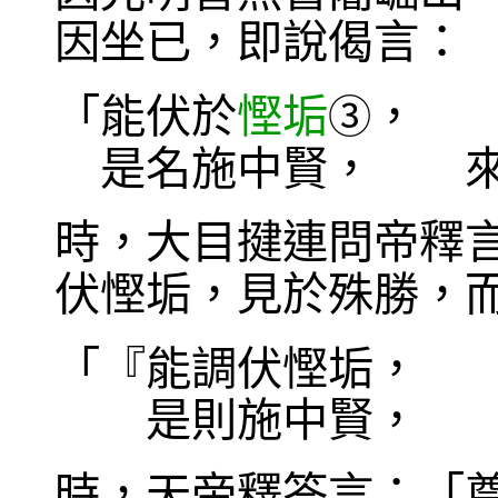
因坐已，即說偈言：
「能伏於
慳垢
， 
③
是名施中賢， 來
時，大目揵連問帝釋
伏慳垢，見於殊勝，
「『能調伏慳垢， 
是則施中賢， 來
時，天帝釋答言：「