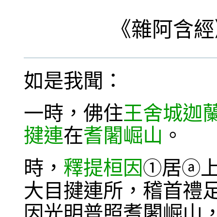
《
雜阿含經
如是我聞：
一時，佛住
王舍城
迦
揵連
在
耆闍崛山
。
時，
釋提桓因
居
①
ⓐ
大目揵連所，稽首禮
因光明普照耆闍崛山