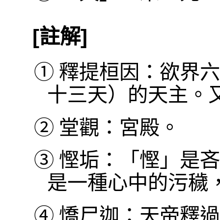
[註解]
①
釋提桓因：欲界六
十三天）的天主。
②
堂觀：宮殿。
③
慳垢：「慳」是吝
是一種心中的污穢
④
憍尸迦：天帝釋過