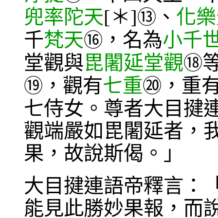
兜率陀天
[＊]
、
化樂
⑬
千
梵天
，名為
小千
⑯
堂觀與
毘闍延堂觀
⑱
，觀有
七重
，重
⑲
⑳
七侍女。尊者大目揵
觀端嚴如毘闍延者，
果，故說斯偈。」
大目揵連語帝釋言：
能見此勝妙果報，而