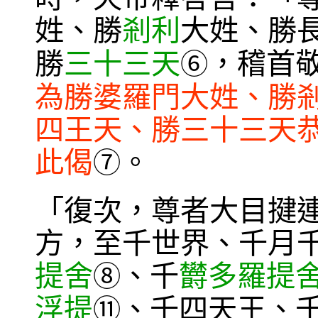
姓、勝
剎利
大姓、勝
勝
三十三天
，稽首
⑥
為勝婆羅門大姓、勝
四王天、勝三十三天
此偈
。
⑦
「復次，尊者大目揵
方，至千世界、千月
提舍
、千
欝多羅提
⑧
浮提
、千四天王、
⑪