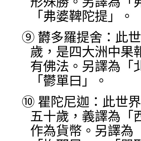
形殊勝。另譯為「
「弗婆鞞陀提」。
⑨
欝多羅提舍：此世
歲，是四大洲中果
有佛法。另譯為「
「鬱單曰」。
⑩
瞿陀尼迦：此世界
五十歲，義譯為「
作為貨幣。另譯為