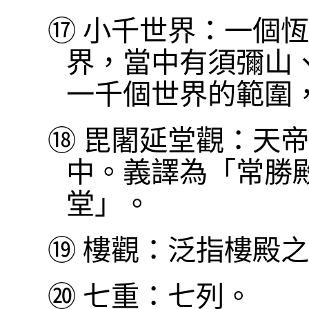
⑰
小千世界：一個恆
界，當中有須彌山
一千個世界的範圍
⑱
毘闍延堂觀：天帝
中。義譯為「常勝
堂」。
⑲
樓觀：泛指樓殿之
⑳
七重：七列。