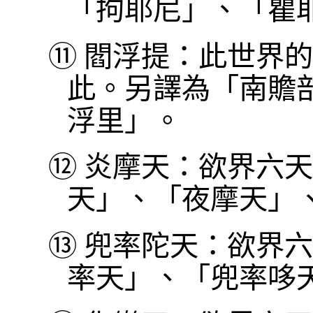
「拘耶尼」、「瞿
⑪
閻浮提：此世界的
此。另譯為「南贍
浮里」。
⑫
炎摩天：欲界六天
天」、「夜摩天」
⑬
兜率陀天：欲界六
率天」、「兜率哆