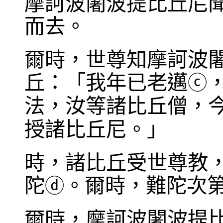
摩訶波闍波提比丘尼
而去。
爾時，世尊知摩訶波
丘：「我年已老邁
ⓒ
法，汝等諸比丘僧，
授諸比丘尼。」
時，諸比丘受世尊教
陀
。爾時，難陀次
ⓓ
爾時，摩訶波闍波提