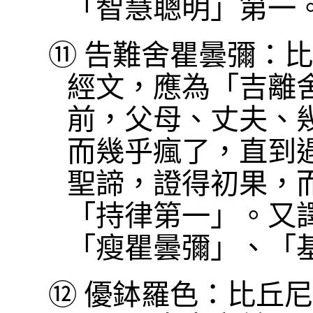
「智慧聰明」第一
⑪
告難舍瞿曇彌：比
經文，應為「吉離
前，父母、丈夫、
而幾乎瘋了，直到
聖諦，證得初果，
「持律第一」。又
「瘦瞿曇彌」、「
⑫
優鉢羅色：比丘尼