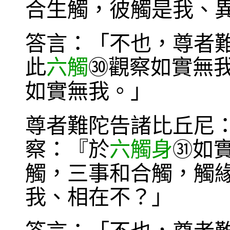
合生觸，彼觸是我、
答言：「不也，尊者
此
六觸
觀察如實無
㉚
如實無我。」
尊者難陀告諸比丘尼
察：『於
六觸身
如
㉛
觸，三事和合觸，觸
我、相在不？」