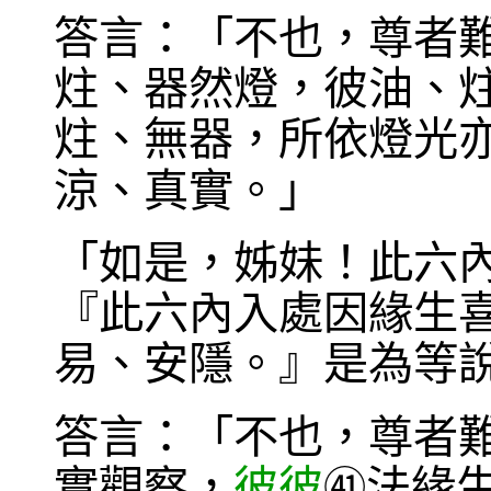
答言：「不也，尊者
炷、器然燈，彼油、
炷、無器，所依燈光
涼、真實。」
「如是，姊妹！此六
『此六內入處因緣生
易、安隱。』是為等
答言：「不也，尊者
實觀察，
彼彼
法緣
㊶