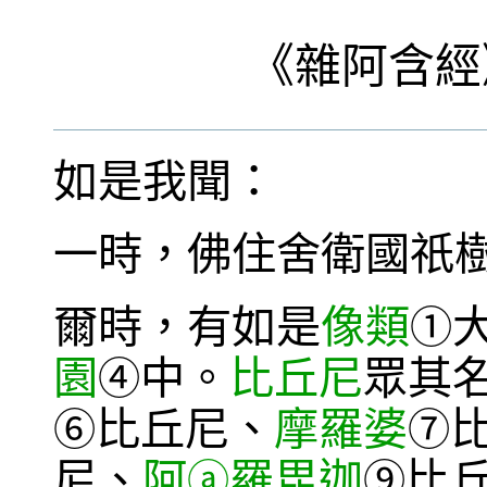
《
雜阿含經
如是我聞：
一時，佛住舍衛國祇
爾時，有如是
像類
①
園
中。
比丘尼
眾其
④
比丘尼、
摩羅婆
⑥
⑦
尼、
阿
羅毘迦
比
ⓐ
⑨