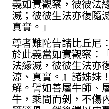
義如實觀察，彼彼法
滅；彼彼生法亦復隨
真實。」
尊者難陀告諸比丘尼
於此義當如實觀察：
法緣滅，彼彼生法亦
涼、真實。』諸姊妹
解。譬如善屠牛師、
牛，乘間而剝，不傷