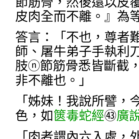
節筋骨，然後還以皮
皮肉全而不離。』為
答言：「不也，尊者
師、屠牛弟子手執利
肢
節筋骨悉皆斷截
ⓝ
非不離也。」
「姊妹！我說所譬，
色，如
篋毒蛇經
廣
㊸
「肉者謂內六入處，