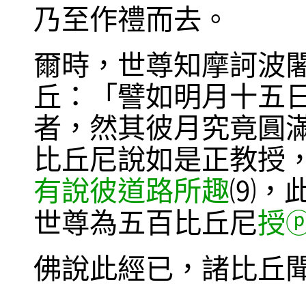
乃至作禮而去。
爾時，世尊知摩訶波
丘：「譬如明月十五
者，然其彼月究竟圓
比丘尼說如是正教授
有說彼道路所趣
，
⑼
世尊為五百比丘尼
授
佛說此經已，諸比丘