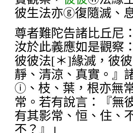
彼生法亦
復隨滅、
ⓖ
尊者難陀告諸比丘尼
汝於此義應如是觀察
彼彼法[＊]緣滅，彼
靜、清涼、真實。』
、枝、葉，根亦無常
ⓘ
常。若有說言：『無彼
有其影常、恒、住、
不？』」