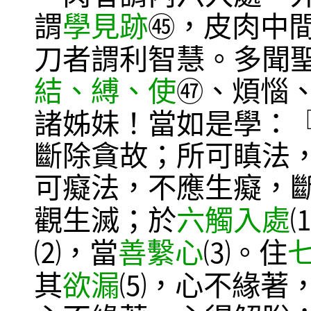
謂
學見跡
，皮肉中
㊺
刀者謂利智慧。多聞
結、縛、使
、煩惱
㊼
諸姊妹！當如是學：
斷除貪故；所可瞋法
可癡法，不應生癡，
觀生滅；於
六觸入處
，當
善繫心
。住
⑵
⑶
其
欲漏
，心不緣著
⑸