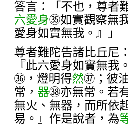
答言：「不也，尊者
六愛身
如實觀察無
㉟
愛身如實無我。』」
尊者難陀告諸比丘尼
『此六愛身如實無我
，燈明得
然
；彼
㊱
㊲
常，
器
亦無常。若
㊳
無火、無器，而所依
易。』作是說者，為