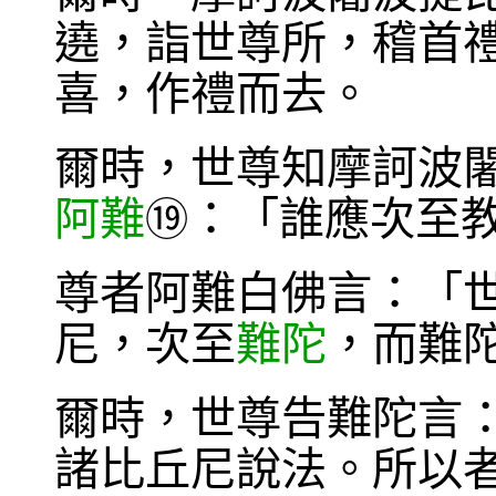
遶，詣世尊所，稽首
喜，作禮而去。
爾時，世尊知摩訶波
阿難
：「誰應次至
⑲
尊者阿難白佛言：「
尼，次至
難陀
，而難
爾時，世尊告難陀言
諸比丘尼說法。所以