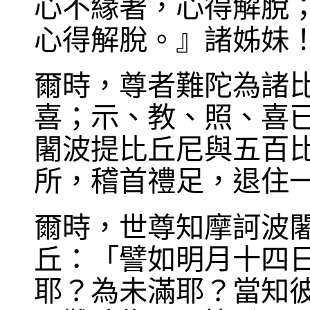
心不緣著，心得解脫
心得解脫。』諸姊妹
爾時，尊者難陀為諸
喜；示、教、照、喜
闍波提比丘尼與五百
所，稽首禮足，退住
爾時，世尊知摩訶波
丘：「譬如明月十四
耶？為未滿耶？當知