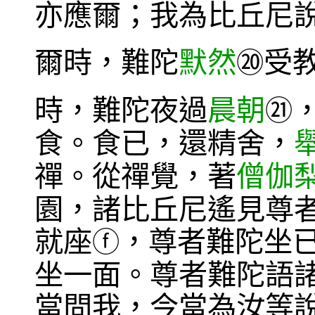
亦應爾；我為比丘尼
爾時，難陀
默然
受
⑳
時，難陀夜過
晨朝
㉑
食。食已，還精舍，
禪。從禪覺，著
僧伽
園，諸比丘尼遙見尊
就座
，尊者難陀坐
ⓕ
坐一面。尊者難陀語
當問我，今當為汝等