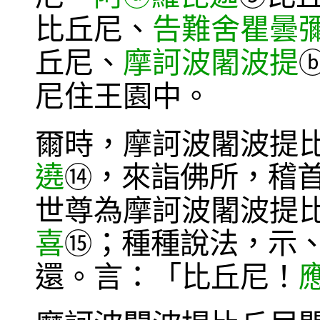
比丘尼、
告難舍瞿曇
丘尼、
摩訶波闍波提
尼住王園中。
爾時，摩訶波闍波提
遶
，來詣佛所，稽
⑭
世尊為摩訶波闍波提
喜
；種種說法，示
⑮
還。言：「比丘尼！