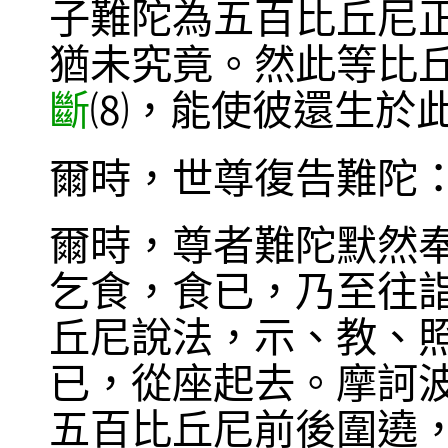
子難陀為五百比丘尼
猶未究竟。然此等比
斷
，能使彼還生於
⑻
爾時，世尊復告難陀
爾時，尊者難陀默然
乞食，食已，乃至往
丘尼說法，示、教、
已，從座起去。摩訶
五百比丘尼前後圍遶