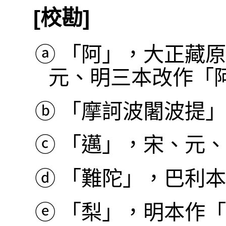
[校勘]
ⓐ
「阿」，大正藏原
元、明三本改作「
ⓑ
「摩訶波闍波提」，巴利
ⓒ
「邁」，宋、元、
ⓓ
「難陀」，巴利本作 
ⓔ
「梨」，明本作「