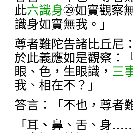
此
六識身
如實觀察
㉙
識身如實無我。」
尊者難陀告諸比丘尼
於此義應如是觀察：
眼、色，生眼識，
三
我、相在不？」
答言：「不也，尊者
「耳、鼻、舌、身…