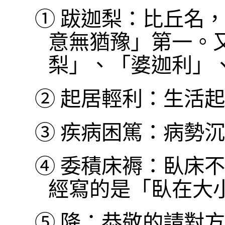
①
跋迦梨：比丘名，
意無猶豫」第一。
梨」、「婆迦利」
②
起居輕利：生活起
③
疾病困篤：病勢沉
④
委積床褥：臥床不
經寫的是「臥在大小
⑤
降：恭敬的請對方