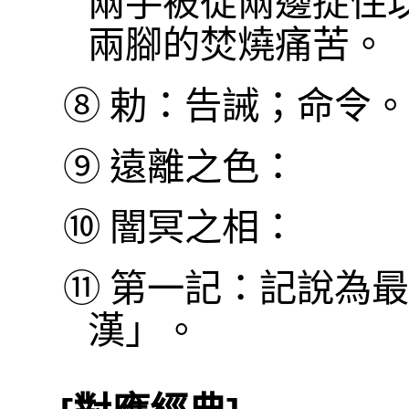
兩手被從兩邊捉住
兩腳的焚燒痛苦。
⑧
勅：告誡；命令。
⑨
遠離之色：
⑩
闇冥之相：
⑪
第一記：記說為最
漢」。