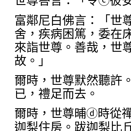
世尊答言：「令
彼
ⓒ
富鄰尼白佛言：「世
舍，疾病困篤，委在
來詣世尊。善哉，世
故。」
爾時，世尊默然聽許
已，禮足而去。
爾時，世尊晡
時從
ⓓ
迦梨住房。跋迦梨比