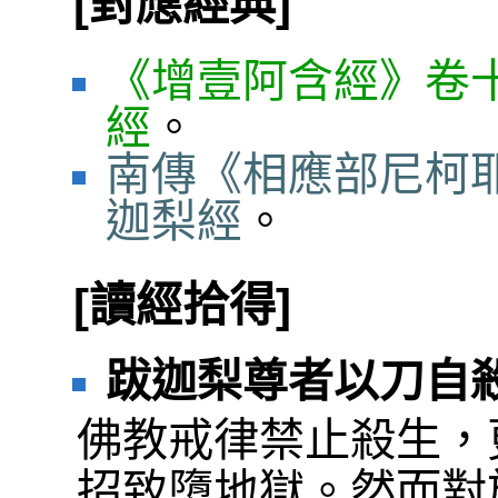
[對應經典]
《增壹阿含經》卷十
經
。
南傳《相應部尼柯耶
迦梨經
。
[讀經拾得]
跋迦梨尊者以刀自
佛教戒律禁止殺生，
招致墮地獄。然而對