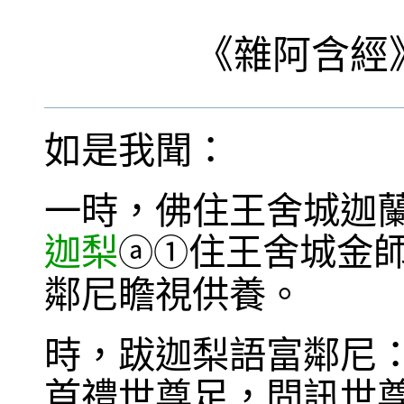
《
雜阿含經
如是我聞：
一時，佛住王舍城迦
迦梨
住王舍城金
ⓐ
①
鄰尼瞻視供養。
時，跋迦梨語富鄰尼
首禮世尊足，問訊世