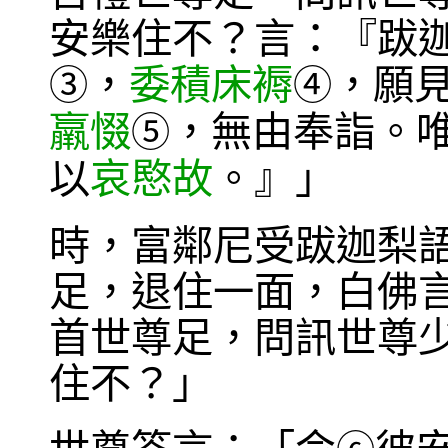
安樂住不？言：『跋
，
委積床褥
，願
③
④
羸惙
，無由奉詣。
⑤
以
哀愍故
。』」
時，富鄰尼受跋迦梨
足，退住一面，白佛
首世尊足，問訊世尊
住不？」