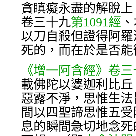
貪瞋癡永盡的解脫上
卷三十九
第1091經
、
以刀自殺但證得阿羅
死的，而在於是否能
《增一阿含經》卷三
載佛陀以婆迦利比丘
惡露不淨，思惟生法
間以四聖諦思惟五受
息的瞬間急切地念死