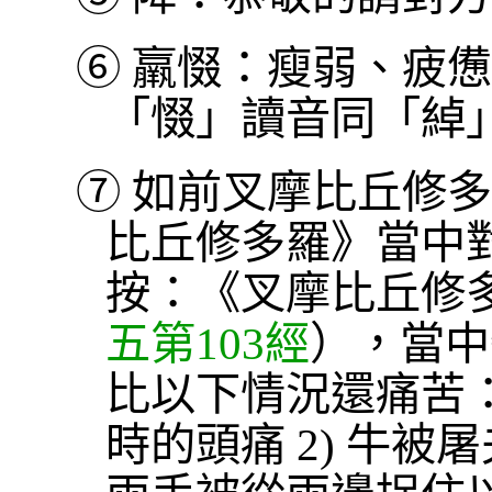
⑥
羸惙：瘦弱、疲憊
「惙」讀音同「綽
⑦
如前叉摩比丘修多
比丘修多羅》當中
按：《叉摩比丘修
五第103經
），當中
比以下情況還痛苦：
時的頭痛 2) 牛被