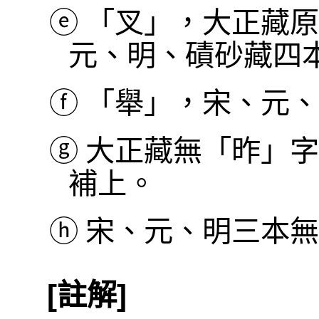
ⓔ
「叉」，大正藏原
元、明、磧砂藏四
ⓕ
「舉」，宋、元、明
ⓖ
大正藏無「昨」字
補上。
ⓗ
宋、元、明三本無
[註解]