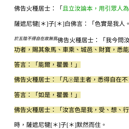
佛告火種居士：「
且立汝論本，用引眾人為
薩遮尼犍[＊]子[＊]白佛言：「色實是我人
於五陰不得自在故無我
佛告火種居士：「我今問
功者，賜其象馬、車乘、城邑、財寶，悉能
答言：「能爾，瞿曇！」
佛告火種居士：「凡
是主者，悉得自在不
ⓨ
答言：「如是，瞿曇！」
佛告火種居士：「汝言色是我，受、想、行
時，薩遮尼犍[＊]子[＊]默然而住。