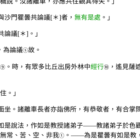
穢說。汝諸離車，亦應共往觀其得失。」
與沙門瞿曇共論議[＊]者，
無有是處
。」
論議[＊]。」
，為論議
故。
ⓢ
。時，有眾多比丘出房外林中
經行
，遙見薩
⑨
⑩
住。」
一面坐。諸離車長者亦詣佛所，有恭敬者，有合掌
作如是說法，作如是教授諸弟子——教諸弟子於色
無常、苦、空、非我
。——為是瞿曇有如是教
ⓣ