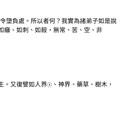
問令墮負處。所以者何？我實為諸弟子如是說
如癰、如刺、如殺，無常、苦、空、非
生。又復譬如人界
、神界、藥草、樹木，
ⓧ