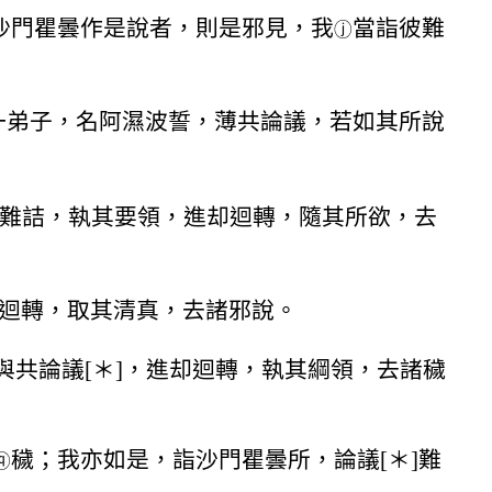
沙門瞿曇作是說者，則是邪見，我
當詣彼難
ⓙ
一弟子，名阿濕波誓，薄共論議，若如其所說
]難詰，執其要領，進却迴轉，隨其所欲，去
迴轉，取其清真，去諸邪說。
共論議[＊]，進却迴轉，執其綱領，去諸穢
穢；我亦如是，詣沙門瞿曇所，論議[＊]難
ⓠ