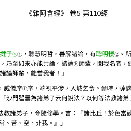
《
雜阿含經》
卷5
第110經
揵子
，聰慧明哲，善解諸論，有
聰明慢
。
ⓐ
①
②
，乃至如來亦能共論。諸論
師輩，聞我名者，
ⓑ
諸論師輩，能當我者！」
，威儀庠
序，端視平涉，入城乞食。爾時，薩
ⓕ
「沙門瞿曇為諸弟子云何說法？以何等法教諸弟
法教諸弟子，令隨修學。言：『諸比丘！於色當
常、苦、空、非我。』」