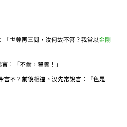
言：「世尊再三問，汝何故不答？我當以
金剛
白佛言：「不爾，瞿曇！」
今言不？前後相違。汝先常說言：『色是