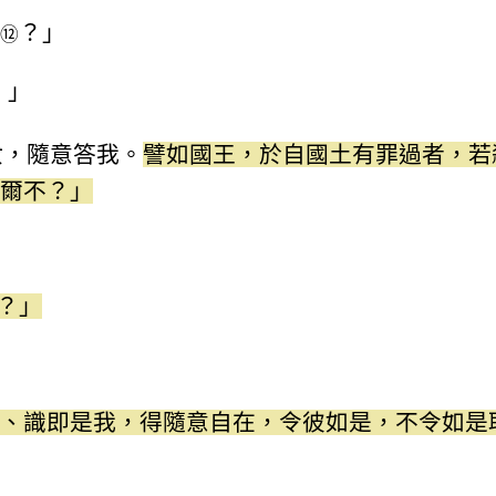
？」
⑫
。」
汝，隨意答我。
譬如國王，於自國土有罪過者，若
爾不？」
？」
、識即是我，得隨意自在，令彼如是，不令如是