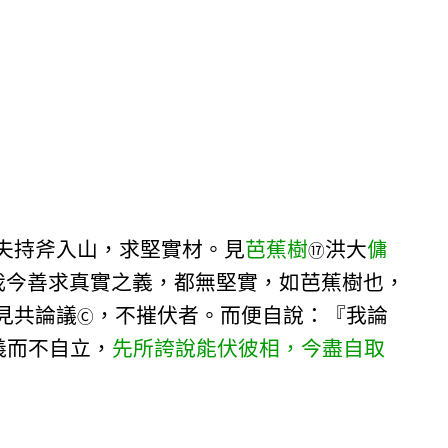
夫持斧入山，求堅實材。見
芭蕉樹
洪大
傭
⑰
我今善求真實之義，都無堅實，如芭蕉樹也，
見共論議
，不摧伏者。而便自說：『我論
Ⓒ
義而不自立，
先所誇說能伏彼相，今盡自取