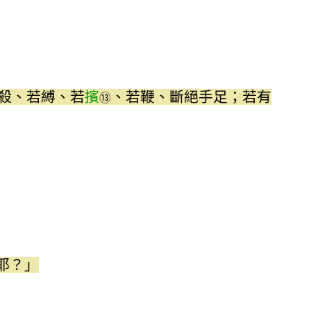
殺、若縛、若
擯
、若鞭、斷絕手足；若有
⑬
耶？」