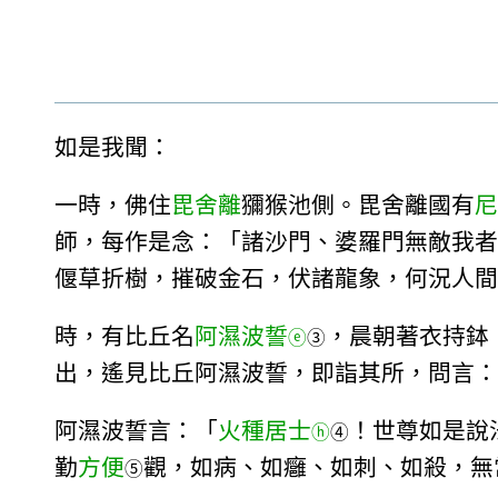
如是我聞：
一時，佛住
毘舍離
獼猴池側。毘舍離國有
尼
師，每作是念：「諸沙門、婆羅門無敵我者
偃草折樹，摧破金石，伏諸龍象，何況人間
時，有比丘名
阿濕波誓
，晨朝著衣持鉢
ⓔ
③
出，遙見比丘阿濕波誓，即詣其所，問言：
阿濕波誓言：「
火種居士
！世尊如是說
ⓗ
④
勤
方便
觀，如病、如癰、如刺、如殺，無
⑤