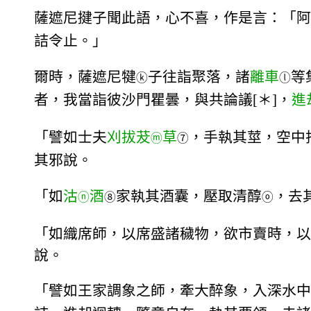
薩遮尼揵子聞此語，心不喜，作是言：「阿
詰令止。」
爾時，薩遮尼犍
子往詣聚落，諸
離車
等
ⓚ
ⓛ
者，我當詣彼沙門瞿曇，與共論議[＊]，
進
「譬如士夫
刈拔茇
草
，手執其莖，空中
ⓜ
⑦
其邪說。
「如
沽
酒
家執其酒囊，壓取清醇
，去
ⓝ
⑧
ⓞ
「如織席師，以席盛諸穢物，欲市賣時，以
說。
「譬如王家調象之師，牽大醉象，入深水中