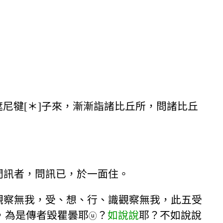
遮尼犍[＊]子來，漸漸詣諸比丘所，問諸比丘
問訊者，問訊已，於一面住。
觀察無我，受、想、行、識觀察無我，此五受
，為是傳者毀瞿曇耶
？
如說說
耶？不如說說
ⓤ