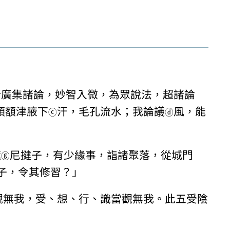
所廣集諸論，妙智入微，為眾說法，超諸論
頭額津腋下
汗，毛孔流水；我論議
風，能
ⓒ
ⓓ
遮
尼揵子，有少緣事，詣諸聚落，從城門
ⓖ
子，令其修習？」
觀無我，受、想、行、識當觀無我。此五受陰