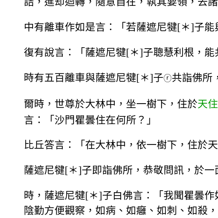
詰，進却迴轉，隨意自在，執其要領，去諸
中有離車作如是言：「若薩遮尼犍[＊]子能
復有說言：「薩遮尼犍[＊]子聰慧利根，能共
時有五百離車與薩遮尼犍[＊]子
共詣佛所
ⓡ
爾時，世尊於大林中，坐一樹下，住於
天住
言：「沙門瞿曇住在何所？」
比丘答言：「在大林中，依一樹下，住於天
薩遮尼犍[＊]子即詣佛所，恭敬問訊，於
時，薩遮尼犍[＊]子白佛言：「我聞瞿曇
陰勤方便觀察，如病、如癰、如刺、如殺，