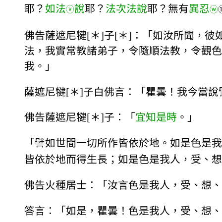
耶？
如法
說
耶？
法次法說
耶？無有
異忍
ⓥ
ⓦ
佛告薩遮尼犍[＊]子[＊]：「如汝所聞
法，我實常教諸弟子，令隨順法教，令觀色
我。」
薩遮尼犍[＊]子白佛言：「瞿曇！我今當說
佛告薩遮尼犍[＊]子：「
宜知是時
。」
「譬如世間一切所作皆依於地。如是色是我
皆依於地而得生長；如是色是我人，受、想
佛告火種居士：「汝言色是我人，受、想、
答言：「如是，瞿曇！色是我人，受、想、