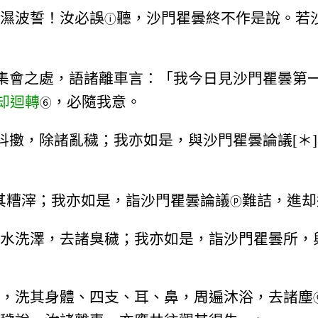
濕波誓！汝必誤
聽，沙門瞿曇終不作是說。若
ⓘ
集會之處，語諸離車言：「我今日見沙門瞿曇第
却迴轉
，必隨我意。
⑥
抖擻，除諸亂穢；我亦如是，與沙門瞿曇論議[＊
其糟滓；我亦如是，詣沙門瞿曇論議
難詰，進却
ⓟ
水洗澤，去諸臭穢；我亦如是，詣沙門瞿曇所，與
，洗其身體、四支、耳、鼻，周遍沐浴，去諸塵