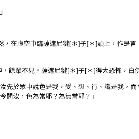
」
然，在虛空中臨薩遮尼犍[＊]子[＊]頭上，作是
神，餘眾不見。薩遮尼犍[＊]子[＊]得大恐怖，
汝先於眾中說色是我，受、想、行、識是我，而
今問汝，色為常耶？為無常耶？」