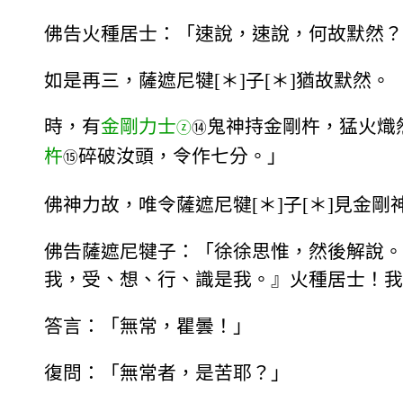
佛告火種居士：「速說，速說，何故默然？
如是再三，薩遮尼犍[＊]子[＊]猶故默然。
時，有
金剛力士
鬼神持金剛杵，猛火熾
ⓩ
⑭
杵
碎破汝頭，令作七分。」
⑮
佛神力故，唯令薩遮尼犍[＊]子[＊]見金剛
佛告薩遮尼犍子：「徐徐思惟，然後解說。
我，受、想、行、識是我。』火種居士！我
答言：「無常，瞿曇！」
復問：「無常者，是苦耶？」