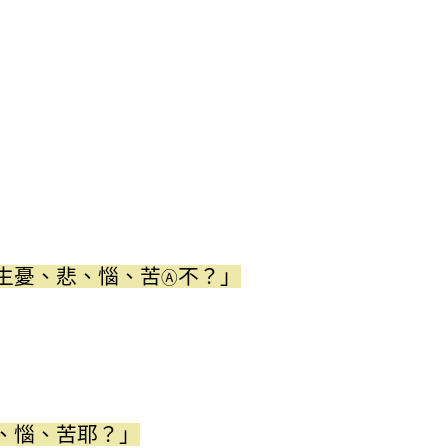
生憂、悲、惱、苦
不？」
Ⓐ
、惱、苦耶？」