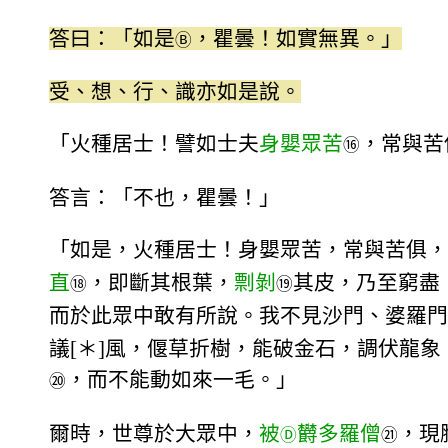
答曰：「如是
，瞿曇！如實無異。」
Ⓑ
受、想、行、識亦如是說。
「火種居士！譬如士夫
身嬰眾苦
，常與苦
⑯
答言：「不也，瞿曇！」
「如是，火種居士！身嬰眾苦，常與苦俱，
直
，即斷其根葉，
剽剝
其皮，乃至窮盡
⑱
⑲
而於此眾中敢有所說。我不見沙門、婆羅門
議[＊]風，偃草折樹，能破金石，調伏龍
，而不能動如來一毛。」
⑳
爾時，世尊於大眾中，
被
欝多羅僧
，現
Ⓓ
㉑