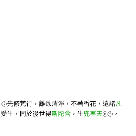
先修梵行，離欲清淨，不著香花，遠諸
凡
ⓒ
②
一受生，同於後世得
斯陀含
，生
兜率天
，
ⓔ
⑤
」