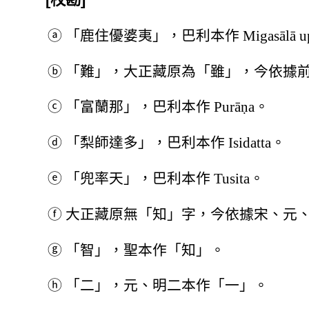
ⓐ
「鹿住優婆夷」，巴利本作 Migasālā up
ⓑ
「難」，大正藏原為「雖」，今依據
ⓒ
「富蘭那」，巴利本作 Purāṇa。
ⓓ
「梨師達多」，巴利本作 Isidatta。
ⓔ
「兜率天」，巴利本作 Tusita。
ⓕ
大正藏原無「知」字，今依據宋、元
ⓖ
「智」，聖本作「知」。
ⓗ
「二」，元、明二本作「一」。