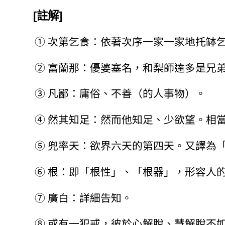
[註解]
①
次第乞食：依著次序一家一家地托缽
②
富蘭那：優婆塞名，和梨師達多是兄
③
凡鄙：庸俗、不善（的人事物）。
④
然其知足：然而他知足、少欲望。相
⑤
兜率天：欲界六天的第四天。又譯為
⑥
根：即「根性」、「根器」，形容人
⑦
廣白：詳細告知。
⑧
或有一犯戒，彼於心解脫、慧解脫不