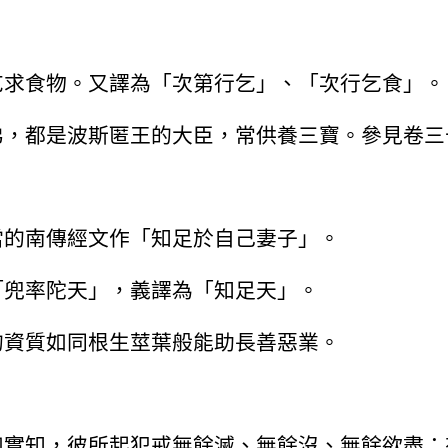
乞求食物。又譯為「次第行乞」、「次行乞食」。
弟，都是波斯匿王的大臣，常供養三寶。參見卷三
當的南傳經文作「知足於自己妻子」。
「兜率陀天」，義譯為「知足天」。
的資質如同根生莖葉般能助長善惡業。
如實知，彼所起犯戒無餘滅、無餘沒、無餘欲盡：