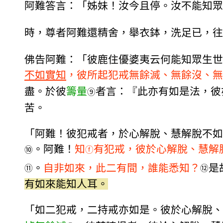
阿難答言：「姊妹！汝今且停。汝不能知眾
時，尊者阿難還精舍，舉衣鉢，洗足已，往
佛告阿難：「彼鹿住優婆夷云何能知眾生世
不如實知
，彼所起犯戒無餘滅、無餘沒、無
盡。於彼
籌量
者言：『此亦有如是法，彼
⑨
苦。
「阿難！彼犯戒者，於心解脫、慧解脫不如
。阿難！
知
有犯戒，彼於心解脫、慧解
⑩
ⓕ
。
自非如來，此二有間，誰能悉知？
是
⑪
⑫
有如來能知人耳。
「如二犯戒，二持戒亦如是。彼於心解脫、