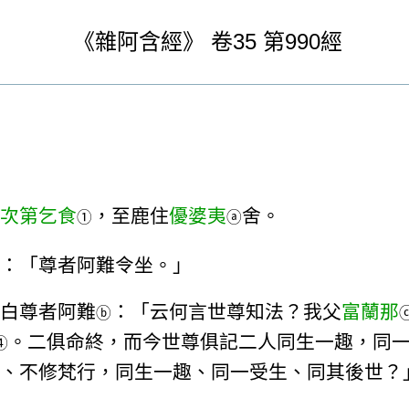
《
雜阿含經》
卷35
第990經
次第乞食
，至鹿住
優婆夷
舍。
①
ⓐ
：「尊者阿難令坐。」
白尊者阿難
：「云何言世尊知法？我父
富蘭那
ⓑ
。二俱命終，而今世尊俱記二人同生一趣，同
④
、不修梵行，同生一趣、同一受生、同其後世？