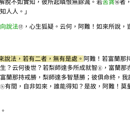
解脫不如實知，彼所起瞋恨無餘滅。若
苦貪
者
⑯
知人人。」
向說法
，心生狐疑。云何，阿難！如來所說，
⑰
來說法，若有二者，無有是處。
阿難！若富蘭那
生？云何後世？若梨師達多所成就智
，富蘭那
ⓖ
富蘭那持戒勝，梨師達多智慧勝；彼俱命終，我
有間，自非如來，誰能得知？是故，阿難！莫
ⓗ
。