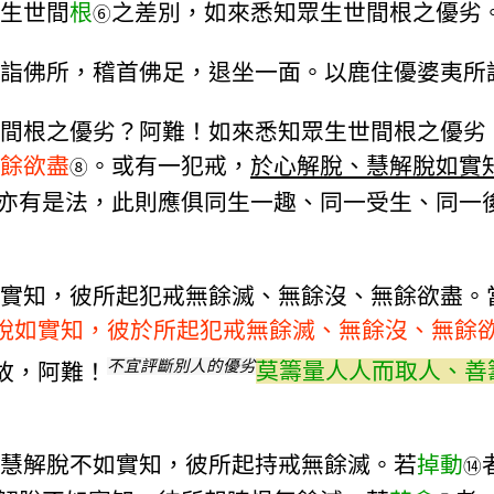
生世間
根
之差別，如來悉知眾生世間根之優劣
⑥
詣佛所，稽首佛足，退坐一面。以鹿住優婆夷所
間根之優劣？阿難！如來悉知眾生世間根之優劣
餘欲盡
。或有一犯戒，
於心解脫、慧解脫如實
⑧
亦有是法，此則應俱同生一趣、同一受生、同一
實知，彼所起犯戒無餘滅、無餘沒、無餘欲盡。
脫如實知，彼於所起犯戒無餘滅、無餘沒、無餘
不宜評斷別人的優劣
故，阿難！
莫籌量人人而取人、善
慧解脫不如實知，彼所起持戒無餘滅。若
掉動
⑭