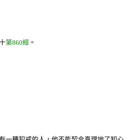
十
第860經
。
有一種犯戒的人，他不能契合真理地了知心