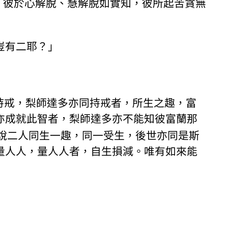
，彼於心解脫、慧解脫如實知，彼所起苦貪無
豈有二耶？」
持戒，梨師達多亦同持戒者，所生之趣，富
亦成就此智者，梨師達多亦不能知彼富蘭那
說二人同生一趣，同一受生，後世亦同是斯
量人人，量人人者，自生損減。唯有如來能