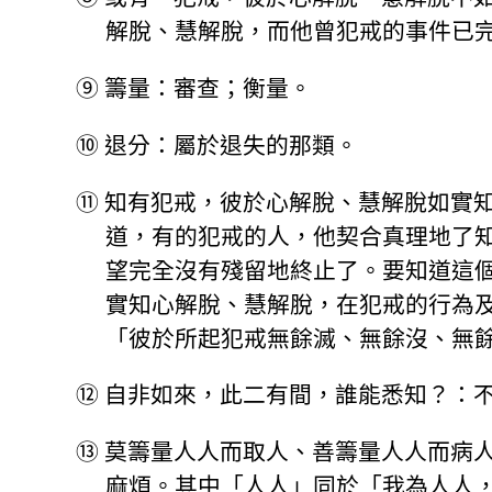
解脫、慧解脫，而他曾犯戒的事件已
⑨
籌量：審查；衡量。
⑩
退分：屬於退失的那類。
⑪
知有犯戒，彼於心解脫、慧解脫如實
道，有的犯戒的人，他契合真理地了
望完全沒有殘留地終止了。要知道這
實知心解脫、慧解脫，在犯戒的行為
「彼於所起犯戒無餘滅、無餘沒、無
⑫
自非如來，此二有間，誰能悉知？：
⑬
莫籌量人人而取人、善籌量人人而病
麻煩。其中「人人」同於「我為人人