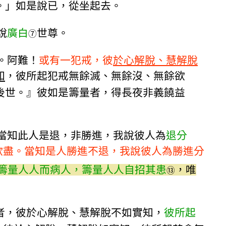
。」如是說已，從坐起去。
說
廣白
世尊。
⑦
。阿難！
或有一犯戒，彼
於心解脫、慧解脫
知
，彼所起犯戒無餘滅、無餘沒、無餘欲
後世。』彼如是籌量者，得長夜非義饒益
當知此人是退，非勝進，我說彼人為
退分
欲盡。當知是人勝進不退，我說彼人為勝進分
籌量人人而病人，籌量人人自招其患
，唯
⑬
者，彼於心解脫、慧解脫不如實知，
彼所起