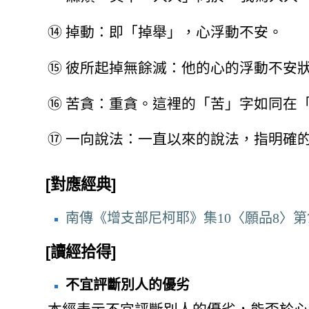
⑭
掉動：即「掉舉」，心浮動不安。
⑮
彼所起掉無餘滅：他的心的浮動不安
⑯
苦貪：重貪。這裡的「苦」字如同在
⑰
一向說法：一直以來的說法，指明確
[對應經典]
南傳《增支部尼柯耶》集10〈願品8〉第
[讀經拾得]
不宜評斷別人的優劣