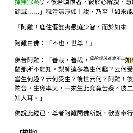
掉無餘滅
。彼若瞋恨者，彼於心解脫、慧
⑮
餘滅……」穢污清淨如上說，乃至「如來能
「阿難！鹿住優婆夷愚癡少智，而於如來
一
阿難白佛：「不也，世尊！」
佛陀說法真實不二
佛告阿難：「善哉，善哉，
如
蘭那所不能知。梨師達多為生何趣？云何受
當生何趣？云何受生？後世云何？阿難！彼
陀含，生兜率天，一來生此究竟苦邊。彼二
知人耳。」
佛說此經已，尊者阿難聞佛所說，歡喜奉行
[校勘]