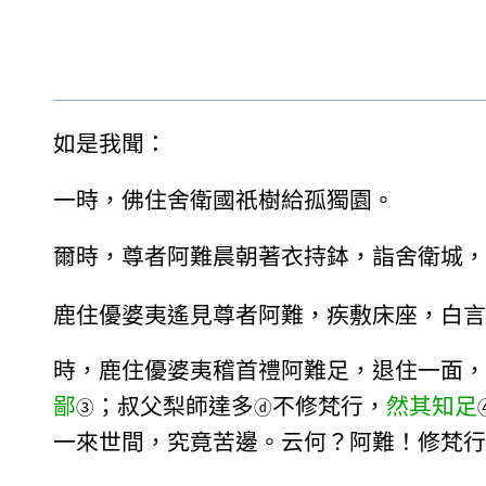
如是我聞：
一時，佛住舍衛國祇樹給孤獨園。
爾時，尊者阿難晨朝著衣持鉢，詣舍衛城，
鹿住優婆夷遙見尊者阿難，疾敷床座，白言
時，鹿住優婆夷稽首禮阿難足，退住一面，
鄙
；叔父梨師達多
不修梵行，
然其知足
③
ⓓ
一來世間，究竟苦邊。云何？阿難！修梵行