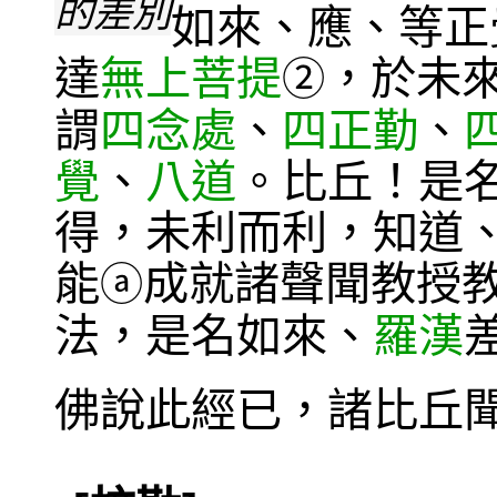
的差別
如來、應、等正
達
無上菩提
，於未
②
謂
四念處
、
四正勤
、
覺
、
八道
。比丘！是
得，未利而利，知道
能
成就諸聲聞教授
ⓐ
法，是名如來、
羅漢
佛說此經已，諸比丘