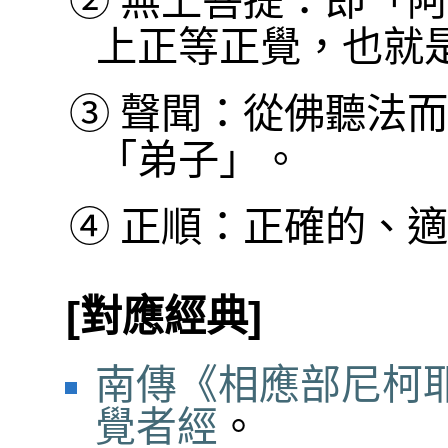
②
無上菩提：即「阿
上正等正覺，也就
③
聲聞：從佛聽法而
「弟子」。
④
正順：正確的、適
[對應經典]
南傳《相應部尼柯耶
覺者經
。