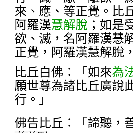
來、應、等正覺。比
阿羅漢
慧解脫
；如是
欲、滅，名阿羅漢慧
正覺，阿羅漢慧解脫
比丘白佛：「如來
為
願世尊為諸比丘廣說
行。」
佛告比丘：「諦聽，