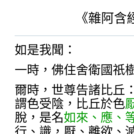
《
雜阿含
如是我聞：
一時，佛住舍衛國祇
爾時，世尊告諸比丘
謂色受陰，比丘於色
脫，是名
如來、應、
行、識，厭、離欲、