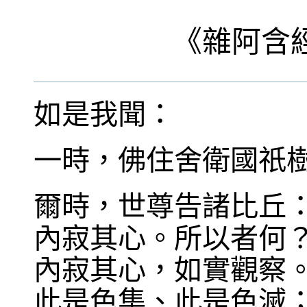
《
雜阿含
如是我聞：
一時，佛住舍衛國祇
爾時，世尊告諸比丘
內寂其心。所以者何
內寂其心，如實觀察
此是色集、此是色滅