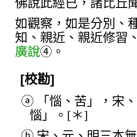
佛說此經已，諸比丘
如觀察，如是分別、
知、親近、親近修習
廣說
。
④
[校勘]
ⓐ
「惱、苦」，宋、
惱」。[＊]
ⓑ
宋、元、明三本無