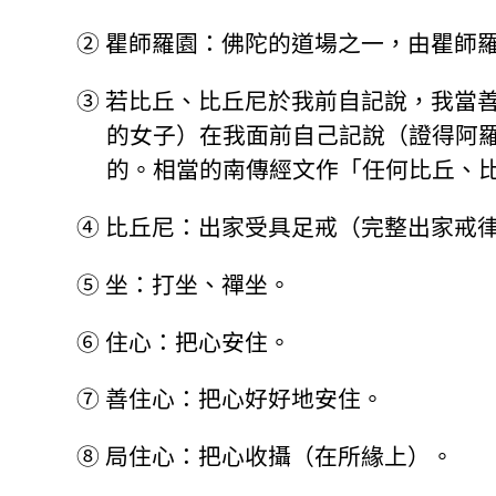
②
瞿師羅園：佛陀的道場之一，由瞿師
③
若比丘、比丘尼於我前自記說，我當
的女子）在我面前自己記說（證得阿
的。相當的南傳經文作「任何比丘、
④
比丘尼：出家受具足戒（完整出家戒
⑤
坐：打坐、禪坐。
⑥
住心：把心安住。
⑦
善住心：把心好好地安住。
⑧
局住心：把心收攝（在所緣上）。