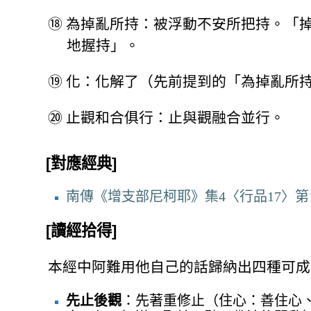
⑱
為掉亂所持：被浮動不安所把持。「
地握持」。
⑲
化：化解了（先前提到的「為掉亂所
⑳
止觀和合俱行：止與觀融合並行。
[對應經典]
南傳《增支部尼柯耶》集4〈行品17〉第1
[讀經拾得]
本經中阿難用他自己的話歸納出四種可成
先止後觀
：先著重修止（住心：善住心