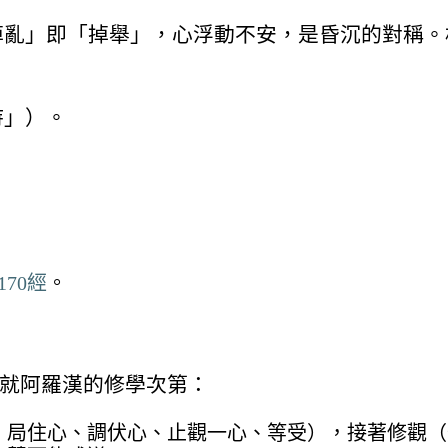
掉亂」即「掉舉」，心浮動不安，是昏沉的對稱。
持」）。
70經
。
就阿羅漢的修學次第：
、局住心、調伏心、止觀一心、等受），接著修觀（