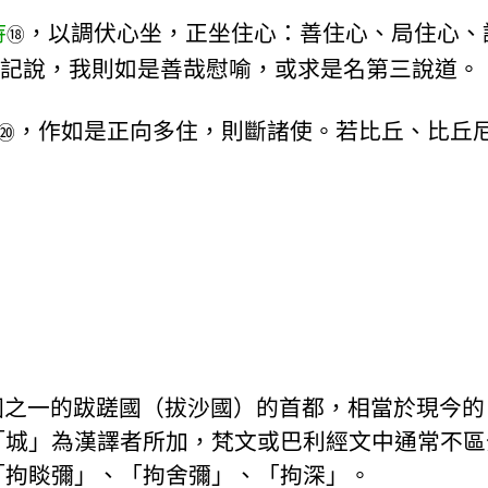
持
，以調伏心坐，正坐住心：善住心、局住心、
⑱
記說，我則如是善哉慰喻，或求是名第三說道。
，作如是正向多住，則斷諸使。若比丘、比丘
⑳
一的跋蹉國（拔沙國）的首都，相當於現今的 Kosa
「城」為漢譯者所加，梵文或巴利經文中通常不區
「拘睒彌」、「拘舍彌」、「拘深」。