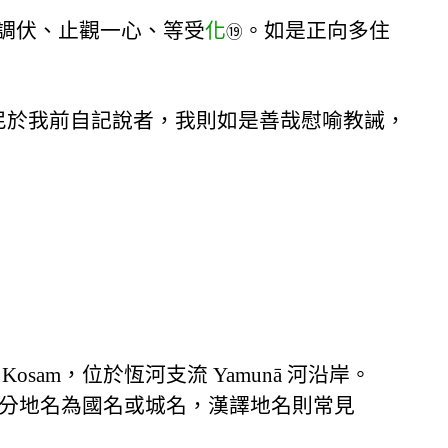
調伏、止觀一心、等受
化
。如是正向多住
⑲
尼於我前自記說者，我則如是善哉慰喻教誡，
m，位於恆河支流 Yamunā 河沿岸。
分地名為國名或城名，漢譯地名則常見