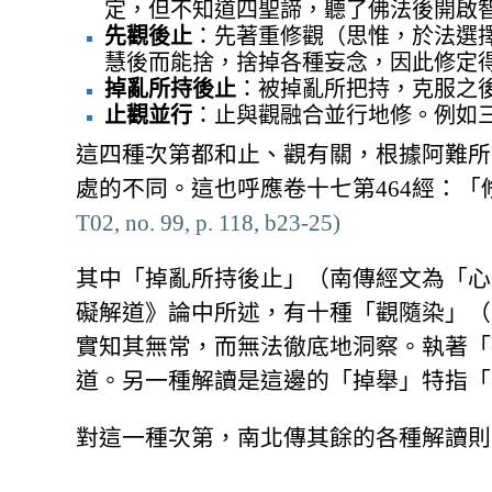
定，但不知道四聖諦，聽了佛法後開啟
先觀後止
：先著重修觀（思惟，於法選
慧後而能捨，捨掉各種妄念，因此修定
掉亂所持後止
：被掉亂所把持，克服之
止觀並行
：止與觀融合並行地修。例如
這四種次第都和止、觀有關，根據阿難所
處的不同。這也呼應卷十七第464經：
T02, no. 99, p. 118, b23-25)
其中「掉亂所持後止」（南傳經文為「心
礙解道》論中所述，有十種「觀隨染」（
實知其無常，而無法徹底地洞察。執著「
道。另一種解讀是這邊的「掉舉」特指「
對這一種次第，南北傳其餘的各種解讀則