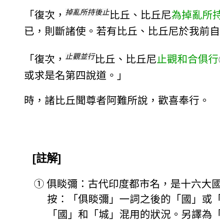
掉亂所持後止
「復次，
比丘、比丘尼
為掉亂所
已，則斷諸使。若有比丘、比丘尼於我前自
止觀並行
「復次，
比丘、比丘尼
止觀和合俱行
或求是名第四說道。」
時，諸比丘聞尊者阿難所說，歡喜奉行。
[註解]
①
俱睒彌：古代印度都市名，是十六大國之
按：「俱睒彌」一詞之後的「國」或
「國」和「城」混用的狀況。另譯為