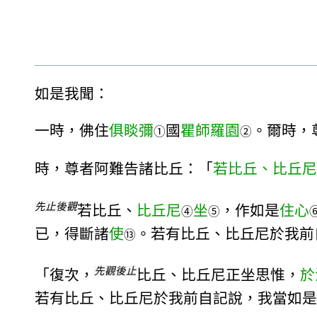
如是我聞：
一時，佛住
俱睒彌
國
瞿師羅園
。爾時，
①
②
時，尊者阿難告諸比丘：「
若比丘、比丘尼
先止後觀
若比丘、
比丘尼
坐
，作如是
住心
④
⑤
已，得斷諸
使
。若有比丘、比丘尼於我前
⑬
先觀後止
「復次，
比丘、比丘尼正坐思惟，
於
若有比丘、比丘尼於我前自記說，我當如是