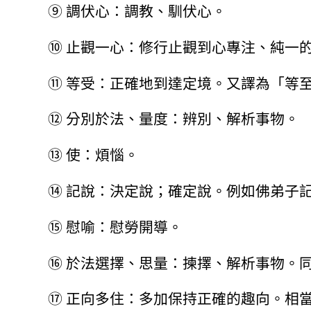
⑨
調伏心：調教、馴伏心。
⑩
止觀一心：修行止觀到心專注、純一
⑪
等受：正確地到達定境。又譯為「等
⑫
分別於法、量度：辨別、解析事物。
⑬
使：煩惱。
⑭
記說：決定說；確定說。例如佛弟子
⑮
慰喻：慰勞開導。
⑯
於法選擇、思量：揀擇、解析事物。
⑰
正向多住：多加保持正確的趣向。相