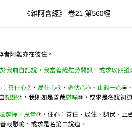
《
雜阿含經》
卷21
第560經
尊者阿難亦在彼住。
於我前自記說，我當善哉慰勞問訊，或求以四道
：
善住心
、
局住心
、
調伏心
、
止觀一心
⑥
⑦
⑧
⑨
⑩
自
記說
，我則如是善哉
慰喻
，或求是名說初
⑭
⑮
法選擇、思量
，住心：善住、局住、調伏、止
⑯
善哉慰喻，或求是名第二說道。