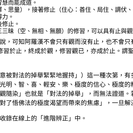
智慧而能成道。
擇、思量），接著修止（住心：善住、局住、調伏、
得力。
後修止。
三三昧（空、無相、無願）的修習，可以具有止與觀
說，可知阿羅漢不會只有觀而沒有止，也不會只
「修習於止，終成於觀，修習觀已，亦成於止。謂
意被對法的掉舉緊緊地握持」）這一種次第，有
光明、智、喜、輕安、樂、極度的信心、極度的
觀隨染」也就是「對法的掉舉」，而無法證道。
對了悟佛法的極度渴望而帶來的焦慮」，一旦解
收錄在線上的「進階辨正」中。