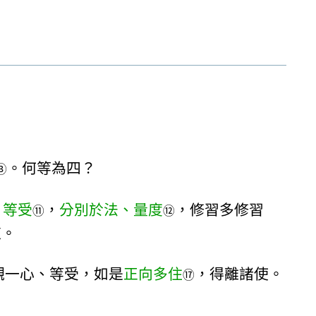
。何等為四？
③
、
等受
，
分別於法、量度
，修習多修習
⑪
⑫
道。
觀一心、等受，如是
正向多住
，得離諸使。
⑰