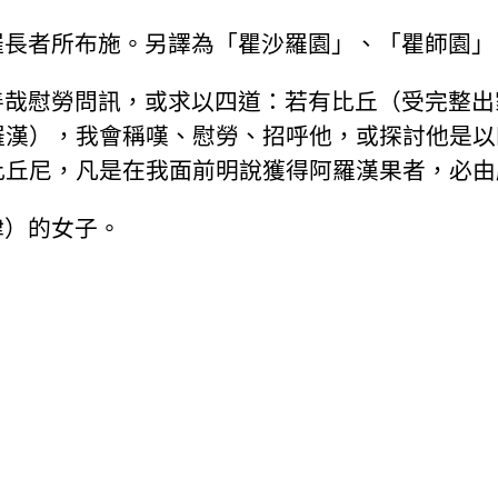
羅長者所布施。另譯為「瞿沙羅園」、「瞿師園」
善哉慰勞問訊，或求以四道：若有比丘（受完整出
羅漢），我會稱嘆、慰勞、招呼他，或探討他是以
比丘尼，凡是在我面前明說獲得阿羅漢果者，必由
律）的女子。