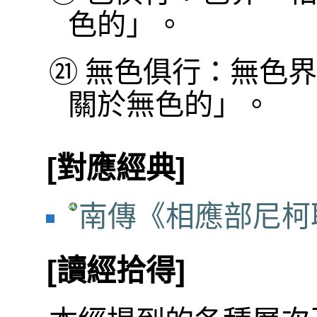
色的」。
㉑
無色俱行：無色界
關於無色的」。
[對應經典]
南傳《相應部尼柯耶
[讀經拾得]