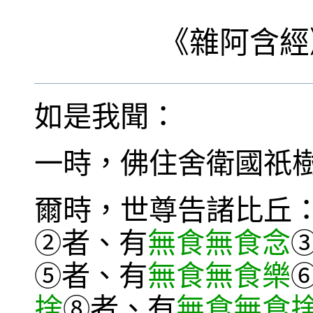
《
雜阿含經
如是我聞：
一時，佛住舍衛國祇
爾時，世尊告諸比丘
者、有
無食無食念
②
者、有
無食無食樂
⑤
捨
者、有
無食無食
⑧