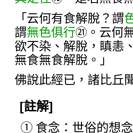
「云何有食解脫？謂
謂
無色俱行
。云何
㉑
欲不染、解脫，瞋恚
無食無食解脫。」
佛說此經已，諸比丘
[註解]
①
食念：世俗的想念