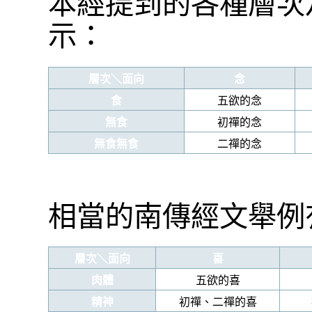
本經提到的各種層次
示：
層次＼面向
念
食
五欲的念
無食
初禪的念
無食無食
二禪的念
相當的南傳經文舉例
層次＼面向
喜
肉體
五欲的喜
精神
初禪、二禪的喜