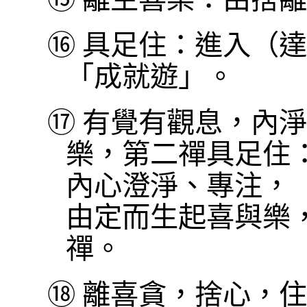
⑯
具足住：進入（達
「成就遊」。
⑰
有覺有觀息，內淨
樂，第二禪具足住
內心澄淨、專注，
由定而生起喜與樂
禪。
⑱
離喜貪，捨心，住