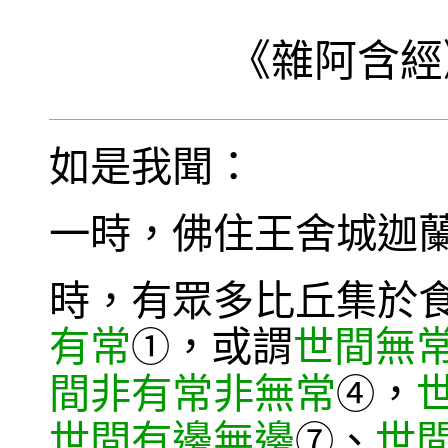
《
雜阿含經
如是我聞：
一時，佛住王舍城迦
時，有眾多比丘集於
有常
，或謂
世間無
①
間非有常非無常
，
④
世間有邊無邊
、
世
⑦