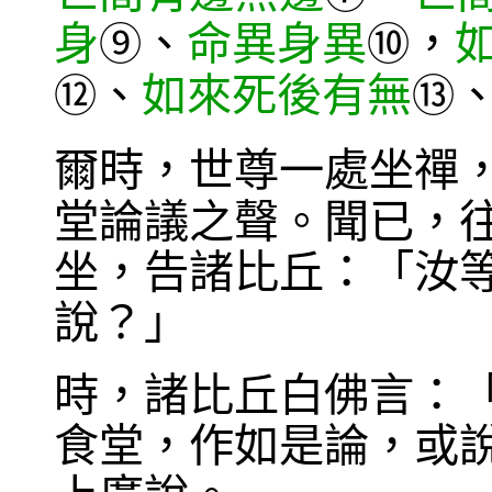
身
、
命異身異
，
⑨
⑩
、
如來死後有無
⑫
⑬
爾時，世尊一處坐禪
堂論議之聲。聞已，
坐，告諸比丘：「汝
說？」
時，諸比丘白佛言：
食堂，作如是論，或