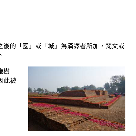
之後的「國」或「城」為漢譯者所加，梵文或
。
施樹
因此被