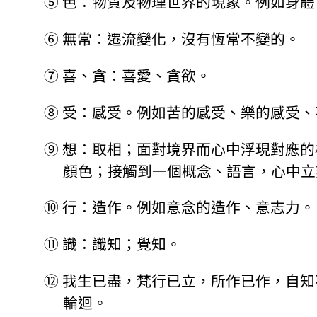
⑤
色：物質及物理世界的現象。例如身體
⑥
無常：遷流變化，沒有恆常不變的。
⑦
喜、貪：喜愛、貪欲。
⑧
受：感受。例如苦的感受、樂的感受、
⑨
想：取相；面對境界而心中浮現對應的
顏色；接觸到一個概念、語言，心中立
⑩
行：造作。例如意念的造作、意志力。
⑪
識：識知；覺知。
⑫
我生已盡，梵行已立，所作已作，自知
輪迴。