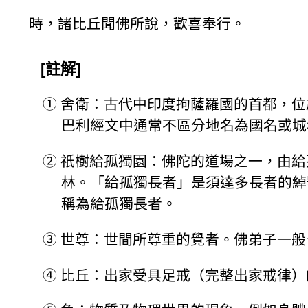
時，諸比丘聞佛所說，歡喜奉行。
[註解]
①
舍衛：古代中印度拘薩羅國的首都，位
巴利經文中通常不區分地名為國名或城
②
祇樹給孤獨園：佛陀的道場之一，由給
林。「給孤獨長者」是須達多長者的綽
稱為給孤獨長者。
③
世尊：世間所尊重的覺者。佛弟子一般
④
比丘：出家受具足戒（完整出家戒律）