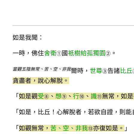
如是我聞：
一時，佛住
舍衛
國
祇樹給孤獨園
。
①
②
當觀五陰無常、苦、空、非我
爾時，
世尊
告諸
比丘
③
貪盡者，說心解脫。
「
如是觀
受
、
想
、
行
、
識
無常，如是
⑧
⑨
⑩
⑪
「如是，比丘！心解脫者，若欲自證，則能
「
如觀無常，
苦、空、非我
亦復如是。
」
⑬