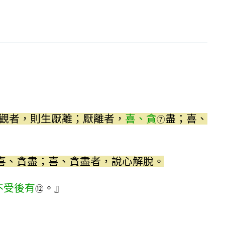
觀者，則生厭離；厭離者，
喜、貪
盡；喜、
⑦
喜、貪盡；喜、貪盡者，說心解脫。
不受後有
。』
⑫