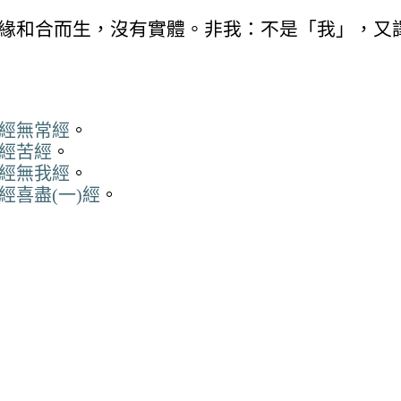
緣和合而生，沒有實體。非我：不是「我」，又
2經無常經
。
3經苦經
。
4經無我經
。
經喜盡(一)經
。