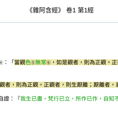
《
雜阿含經》
卷1
第1經
：「
當觀
色
無常
，如是觀者，則為正觀。正
④
⑤
⑥
觀者，則為正觀。正觀者，則生厭離；厭離者，
自證：『
我生已盡，梵行已立，所作已作，自知